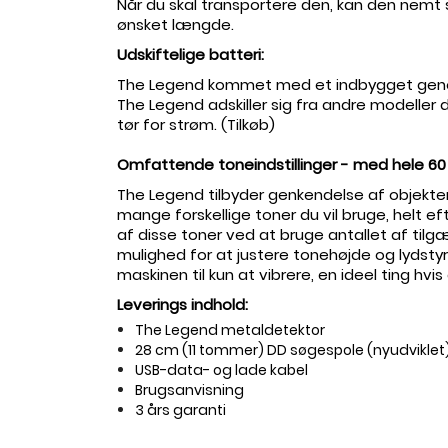
Når du skal transportere den, kan den nemt 
ønsket længde.
Udskiftelige batteri:
The Legend kommet med et indbygget genopl
The Legend adskiller sig fra andre modeller
tør for strøm. (Tilkøb)
Omfattende toneindstillinger - med hele 60 
The Legend tilbyder genkendelse af objekter
mange forskellige toner du vil bruge, helt ef
af ​​disse toner ved at bruge antallet af ti
mulighed for at justere tonehøjde og lydstyrke
maskinen til kun at vibrere, en ideel ting hvi
Leverings indhold:
The Legend metaldetektor
28 cm (11 tommer) DD søgespole (nyudviklet
USB-data- og lade kabel
Brugsanvisning
3 års garanti