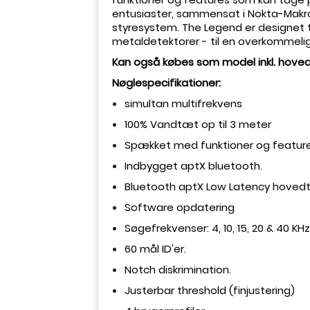
entusiaster, sammensat i Nokta-Makro
styresystem. The Legend er designet t
metaldetektorer - til en overkommelig 
Kan også købes som model inkl. hoved
Nøglespecifikationer:
simultan multifrekvens
100% Vandtæt
op til 3 meter
Spækket med funktioner og featur
Indbygget aptX bluetooth.
Bluetooth aptX Low Latency hovedt
Software opdatering
Søgefrekvenser: 4, 10, 15, 20 & 40 K
60 mål ID'er.
Notch diskrimination.
Justerbar threshold (finjustering)