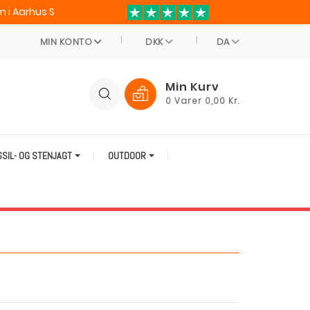
 i Aarhus S
MIN KONTO
DKK
DA
Min Kurv
0
Varer
0,00 Kr.
SSIL- OG STENJAGT
OUTDOOR