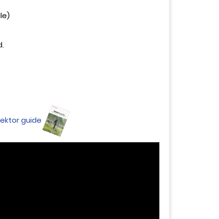
gle)
d.
ektor guide