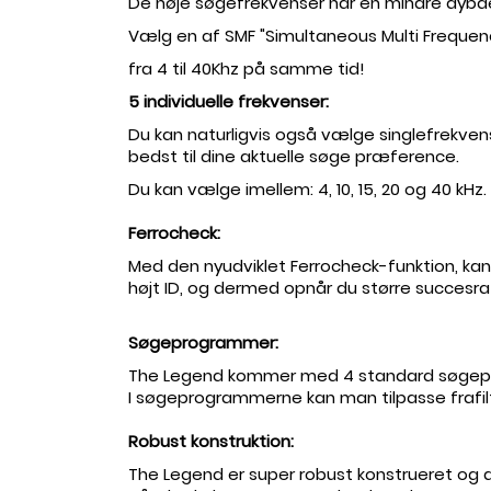
De høje søgefrekvenser har en mindre dybde
Vælg en af ​​SMF "Simultaneous Multi Frequ
fra 4 til 40Khz på samme tid!
5 individuelle frekvenser:
Du kan naturligvis også vælge singlefrekv
bedst til dine aktuelle søge præference.
Du kan vælge imellem: 4, 10, 15, 20 og 40 kHz.
Ferrocheck:
Med den nyudviklet Ferrocheck-funktion, kan 
højt ID, og dermed opnår du større succes
Søgeprogrammer:
The Legend kommer med 4 standard søgepr
I søgeprogrammerne kan man tilpasse frafilt
Robust konstruktion:
The Legend er super robust konstrueret og 