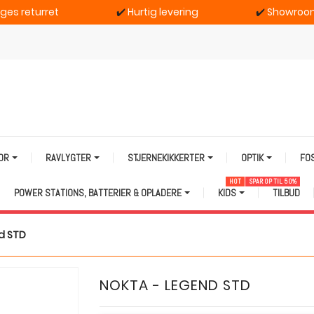
ages returret
✔️
Hurtig levering
✔️
Showroom
TOR
RAVLYGTER
STJERNEKIKKERTER
OPTIK
FO
HOT
SPAR OP TIL 50%
POWER STATIONS, BATTERIER & OPLADERE
KIDS
TILBUD
d STD
NOKTA - LEGEND STD