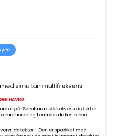
skyen
med simultan multifrekvens
GER HAVES!
ventet på!
Simultan multifrekvens detektor
te funktioner og features du kun kunne
kvens-detektor - Den er spækket med
pusten fra selv de mest inkarneret detektor