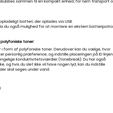
skubbes sammen til en kompakt enhed, for nem transport og 
adeligt batteri, der oplades via USB.
 da du også mulighed for at montere en ekstern batteripatro
polyfoniske toner:
 i form af polyfoniske toner. Derudover kan du vælge, hvor
ter personlig præference, og indstille placeringen på ID linjen
lgængelige konduktivitetsværdier (tonebreak). Du har også
, og hvis du slet ikke vil have nogen lyd, kan du indstille
s der skal søges under vand.
)