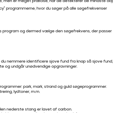
, men er meget præcise, når de detekterer de mindste objek
ency" programmerne, hvor du søger på alle søgefrekvenser
ens program og dermed vælge den søgefrekvens, der passer
du nemmere identificere sjove fund fra knap så sjove fund, s
rate og undgår unødvendige opgravninger.
ogrammer: park, mark, strand og guld søgeprogrammer.
rering, lydtoner, m.m.
den nederste stang er lavet af carbon.