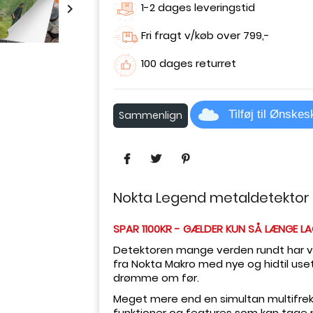
1-2 dages leveringstid

Fri fragt v/køb over 799,-
100 dages returret
Tilføj til Ønske
Sammenlign
Nokta Legend metaldetektor 
SPAR 1100KR - GÆLDER KUN SÅ LÆNGE LA
Detektoren mange verden rundt har 
fra Nokta Makro med nye og hidtil use
drømme om før.
Meget mere end en simultan multifre
funktioner og features som kan tage 