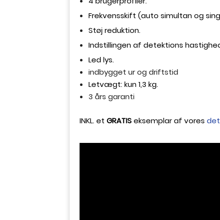
4 brugerprofiler.
Frekvensskift (auto simultan og sin
Støj reduktion.
Indstillingen af detektions hastighe
Led lys.
indbygget ur og driftstid
Letvægt: kun 1,3 kg.
3 års garanti
INKL. et
GRATIS
eksemplar af vores
det