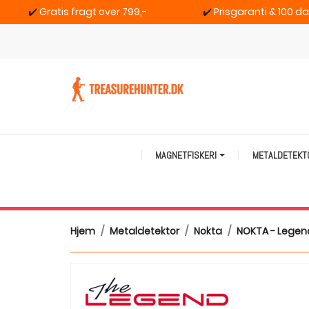
✔️
Gratis fragt over 799,-
✔️
Prisgaranti & 100 d
MAGNETFISKERI
METALDETEK
Hjem
Metaldetektor
Nokta
NOKTA - Legen