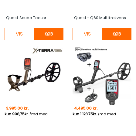
Quest Scuba Tector
Quest - Q60 Multifrekvens
VIS
VIS
KØB
KØB
Pris
Pris
3.995,00 kr.
4.495,00 kr.