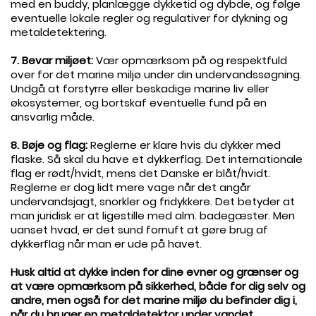
med en buddy, planlægge dykketid og dybde, og følge
eventuelle lokale regler og regulativer for dykning og
metaldetektering.
.
7. Bevar miljøet:
Vær opmærksom på og respektfuld
over for det marine miljø under din undervandssøgning.
Undgå at forstyrre eller beskadige marine liv eller
økosystemer, og bortskaf eventuelle fund på en
ansvarlig måde.
.
8. Bøje og flag:
Reglerne er klare hvis du dykker med
flaske. Så skal du have et dykkerflag. Det internationale
flag er rødt/hvidt, mens det Danske er blåt/hvidt.
Reglerne er dog lidt mere vage når det angår
undervandsjagt, snorkler og fridykkere. Det betyder at
man juridisk er at ligestille med alm. badegæster. Men
uanset hvad, er det sund fornuft at gøre brug af
dykkerflag når man er ude på havet.
.
Husk altid at dykke inden for dine evner og grænser og
at være opmærksom på sikkerhed, både for dig selv og
andre, men også for det marine miljø du befinder dig i,
når du bruger en metaldetektor under vandet.