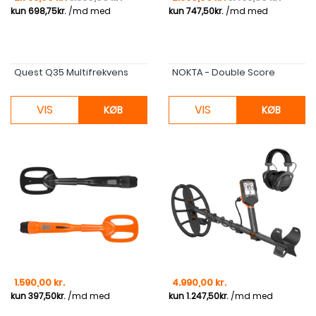
Quest Q35 Multifrekvens
NOKTA - Double Score
VIS
VIS
KØB
KØB
Pris
Pris
1.590,00 kr.
4.990,00 kr.