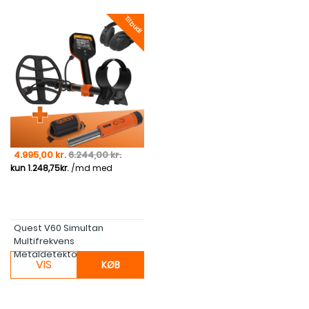
Tilbud!
Pris
Normal pris
4.995,00 kr.
6.244,00 kr.
Quest V60 Simultan
Multifrekvens
Metaldetektor Inkl....
VIS
KØB