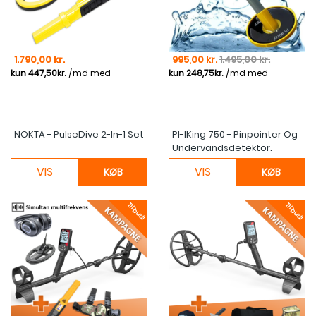
Pris
Pris
Normal pris
1.790,00 kr.
995,00 kr.
1.495,00 kr.
NOKTA - PulseDive 2-In-1 Set
PI-IKing 750 - Pinpointer Og
Undervandsdetektor.
VIS
VIS
KØB
KØB
Tilbud!
Tilbud!