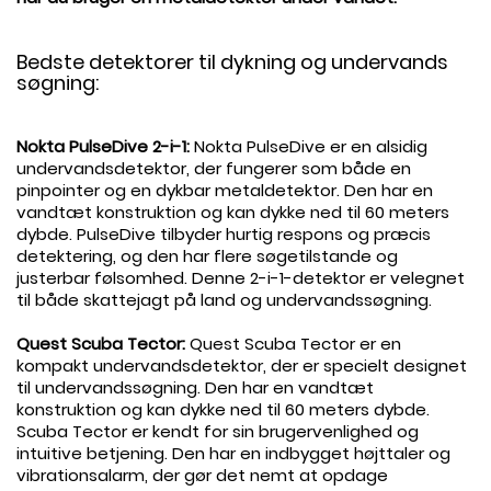
.
Bedste detektorer til dykning og undervands
søgning:
.
Nokta PulseDive 2-i-1:
Nokta PulseDive er en alsidig
undervandsdetektor, der fungerer som både en
pinpointer og en dykbar metaldetektor. Den har en
vandtæt konstruktion og kan dykke ned til 60 meters
dybde. PulseDive tilbyder hurtig respons og præcis
detektering, og den har flere søgetilstande og
justerbar følsomhed. Denne 2-i-1-detektor er velegnet
til både skattejagt på land og undervandssøgning.
.
Quest Scuba Tector:
Quest Scuba Tector er en
kompakt undervandsdetektor, der er specielt designet
til undervandssøgning. Den har en vandtæt
konstruktion og kan dykke ned til 60 meters dybde.
Scuba Tector er kendt for sin brugervenlighed og
intuitive betjening. Den har en indbygget højttaler og
vibrationsalarm, der gør det nemt at opdage