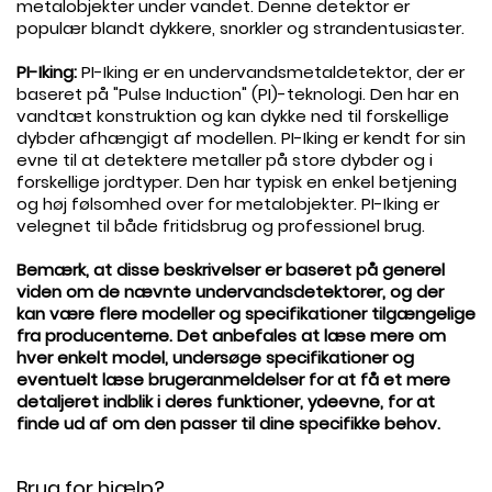
metalobjekter under vandet. Denne detektor er
populær blandt dykkere, snorkler og strandentusiaster.
.
PI-Iking:
PI-Iking er en undervandsmetaldetektor, der er
baseret på "Pulse Induction" (PI)-teknologi. Den har en
vandtæt konstruktion og kan dykke ned til forskellige
dybder afhængigt af modellen. PI-Iking er kendt for sin
evne til at detektere metaller på store dybder og i
forskellige jordtyper. Den har typisk en enkel betjening
og høj følsomhed over for metalobjekter. PI-Iking er
velegnet til både fritidsbrug og professionel brug.
.
Bemærk, at disse beskrivelser er baseret på generel
viden om de nævnte undervandsdetektorer, og der
kan være flere modeller og specifikationer tilgængelige
fra producenterne. Det anbefales at læse mere om
hver enkelt model, undersøge specifikationer og
eventuelt læse brugeranmeldelser for at få et mere
detaljeret indblik i deres funktioner, ydeevne, for at
finde ud af om den passer til dine specifikke behov.
.
Brug for hjælp?