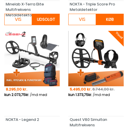
Minelab X-Terra Elite
NOKTA - Triple Score Pro
Multifrekvens
Metaldetektor
Metaldetektor
VIS
VIS
UDSOLGT
KØB
Tilbud!
Pris
Pris
Normal pris
8.295,00 kr.
5.495,00 kr.
6.744,00 kr.
NOKTA - Legend 2
Quest V80 Simultan
Multifrekvens