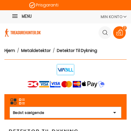
Prisgaranti
Kategori
Hurtig levering
MENU
MIN KONTO
100 dages returret
0
Hjem
Metaldetektor
Detektor Til Dykning

Bedst sælgende