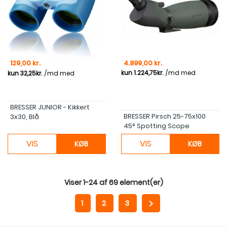
Pris
Pris
129,00 kr.
4.899,00 kr.
BRESSER JUNIOR - Kikkert
BRESSER Pirsch 25-75x100
3x30, Blå
45° Spotting Scope
VIS
VIS
KØB
KØB
Viser 1-24 af 69 element(er)

1
2
3