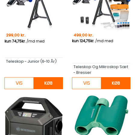
Pris
Pris
299,00 kr.
499,00 kr.
Teleskop - Junior (6-10 År)
Teleskop Og Mikroskop Sæt
- Bresser
VIS
VIS
KØB
KØB