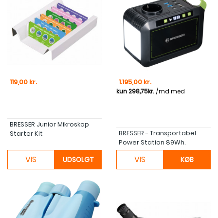
Pris
Pris
119,00 kr.
1.195,00 kr.
BRESSER Junior Mikroskop
BRESSER - Transportabel
Starter Kit
Power Station 89Wh.
VIS
VIS
UDSOLGT
KØB