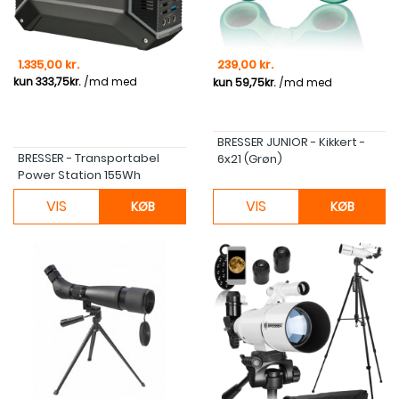
Pris
Pris
1.335,00 kr.
239,00 kr.
BRESSER JUNIOR - Kikkert -
BRESSER - Transportabel
6x21 (Grøn)
Power Station 155Wh
VIS
VIS
KØB
KØB