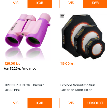
VIS
VIS
KØB
KØB
Pris
Pris
129,00 kr.
119,00 kr.
BRESSER JUNIOR - Kikkert
Explore Scientific Sun
3x30, Pink
Catcher Solar Filter
VIS
VIS
KØB
UDSOLGT