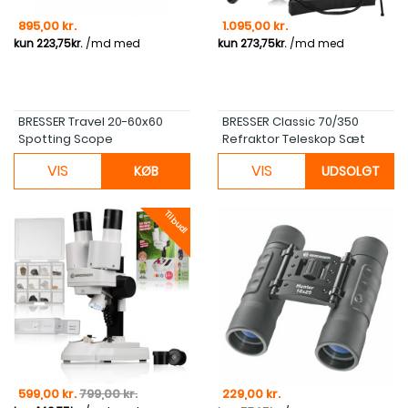
Pris
Pris
895,00 kr.
1.095,00 kr.
BRESSER Travel 20-60x60
BRESSER Classic 70/350
Spotting Scope
Refraktor Teleskop Sæt
VIS
VIS
KØB
UDSOLGT
Tilbud!
Pris
Normal pris
Pris
599,00 kr.
799,00 kr.
229,00 kr.