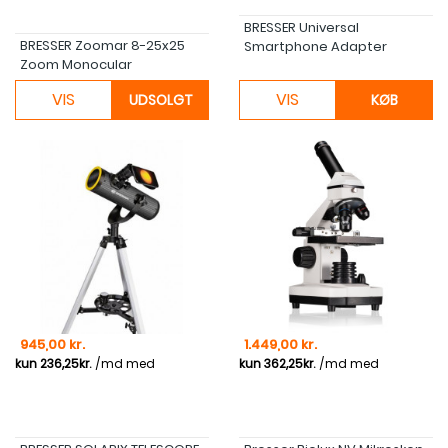
BRESSER Universal
BRESSER Zoomar 8-25x25
Smartphone Adapter
Zoom Monocular
VIS
VIS
UDSOLGT
KØB
Pris
Pris
945,00 kr.
1.449,00 kr.