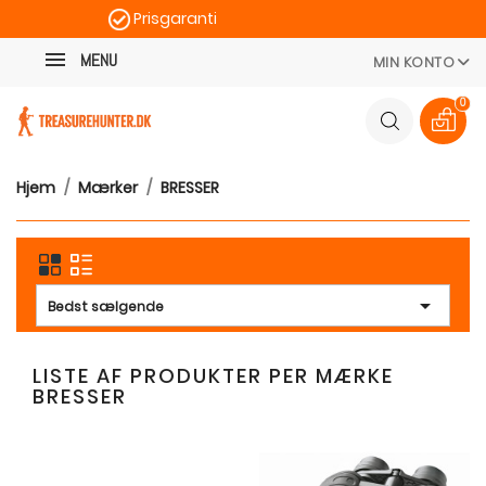
Prisgaranti
Kategori
Hurtig levering
MENU
MIN KONTO
100 dages returret
0
Hjem
Mærker
BRESSER

Bedst sælgende
LISTE AF PRODUKTER PER MÆRKE
BRESSER