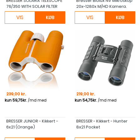
BRESSER SOLARIX TELESCOPE
Bresser Biolux NV Mikroskop
76/350 WITH SOLAR FILTER
20x-1280x M/HD Kamera.
VIS
VIS
KØB
KØB
Pris
Pris
239,00 kr.
219,00 kr.
BRESSER JUNIOR - Kikkert -
BRESSER - Kikkert - Hunter
6x21 (Orange)
8x21 Pocket