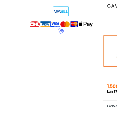
GA
Pris
1.50
Gave