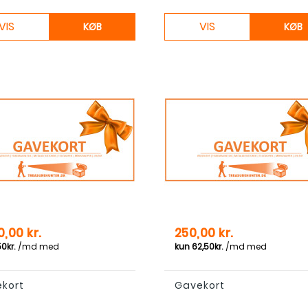
VIS
VIS
KØB
KØB
Pris
0,00 kr.
250,00 kr.
kort
Gavekort