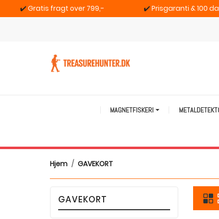
✔️
Gratis fragt over 799,-
✔️
Prisgaranti & 100 d
MAGNETFISKERI
METALDETEK
Hjem
GAVEKORT
GAVEKORT