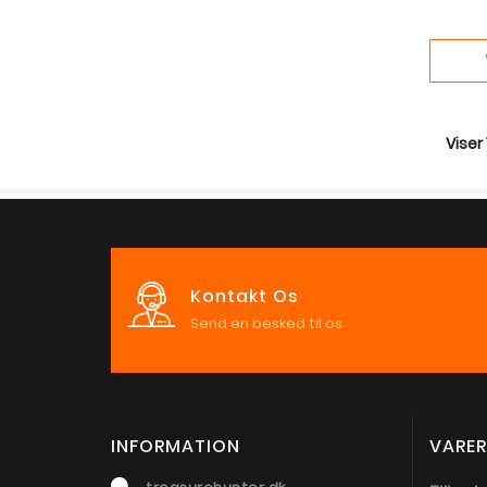
Viser
Kontakt Os
Send en besked til os
INFORMATION
VARER