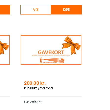
VIS
KØB
Pris
200,00 kr.
Gavekort