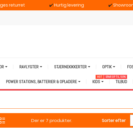
ages returret
✔️
Hurtig levering
✔️
Showroom
TOR
RAVLYGTER
STJERNEKIKKERTER
OPTIK
FO
HOT
SPAR OP TIL 50%
POWER STATIONS, BATTERIER & OPLADERE
KIDS
TILBUD
Der er 7 produkter.
Sorter efter