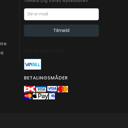
Tilmeld Dig Vores Nyhedsbrev
itik
Betalingsmåder
ng
BETALINGSMÅDER