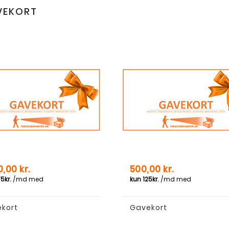
VEKORT
Pris
0,00 kr.
500,00 kr.
kort
Gavekort