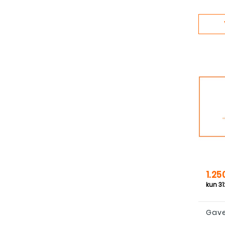
Pris
1.25
Gave