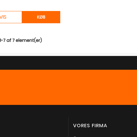
VIS
KØB
 1-7 af 7 element(er)
VORES FIRMA