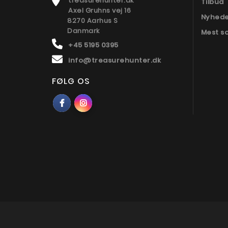
treasurehunter.dk
Tilbud
Axel Gruhns vej 16
Nyhed
8270 Aarhus S
Danmark
Mest s
+45 5195 0395
info@treasurehunter.dk
FØLG OS