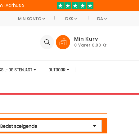
 i Aarhus S
MIN KONTO
DKK
DA
Min Kurv
0
Varer
0,00 Kr.
SSIL- OG STENJAGT
OUTDOOR

Bedst sælgende