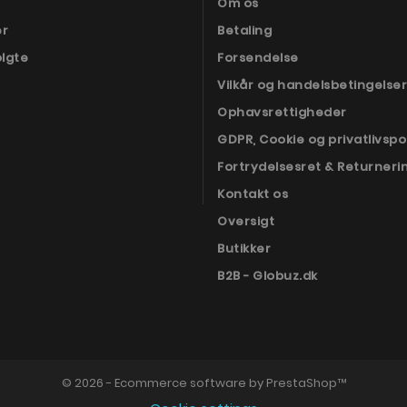
Om os
er
Betaling
olgte
Forsendelse
Vilkår og handelsbetingelser
Ophavsrettigheder
GDPR, Cookie og privatlivspol
Fortrydelsesret & Returneri
Kontakt os
Oversigt
Butikker
B2B - Globuz.dk
© 2026 - Ecommerce software by PrestaShop™