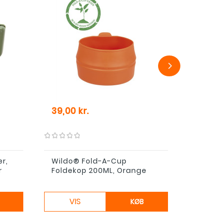
Pris
Pris
39,00 kr.
39,00 
er,
Wildo® Fold-A-Cup
Wildo
r
Foldekop 200ML, Orange
Foldek
VIS
VI
KØB