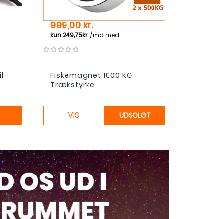
Pris
Pris
999,00 kr.
1.099,
il
Fiskemagnet 1000 KG
Fiske
Trækstyrke
VIS
VI
UDSOLGT