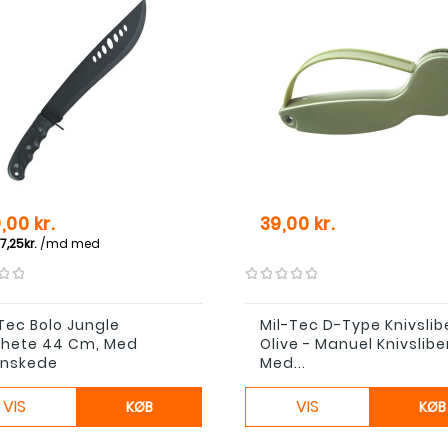
Pris
,00 kr.
39,00 kr.
Tec Bolo Jungle
Mil-Tec D-Type Knivslib
hete 44 Cm, Med
Olive - Manuel Knivslibe
onskede
Med...
VIS
VIS
KØB
KØB