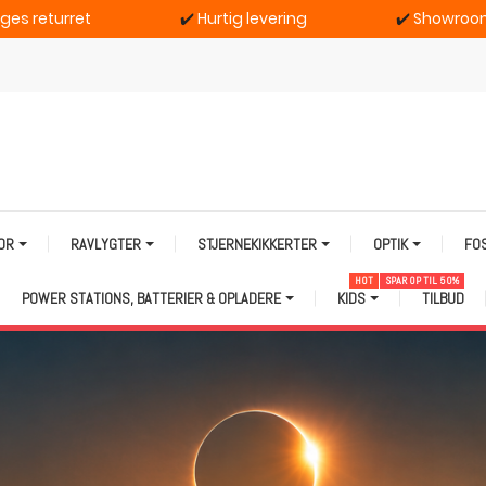
ages returret
✔️
Hurtig levering
✔️
Showroom
TOR
RAVLYGTER
STJERNEKIKKERTER
OPTIK
FO
HOT
SPAR OP TIL 50%
POWER STATIONS, BATTERIER & OPLADERE
KIDS
TILBUD