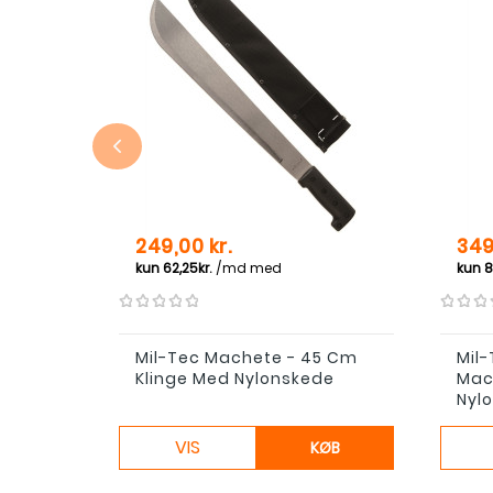
Pris
Pris
249,00 kr.
349
Mil-Tec Machete - 45 Cm
Mil-
Klinge Med Nylonskede
Mac
Nyl
VIS
KØB