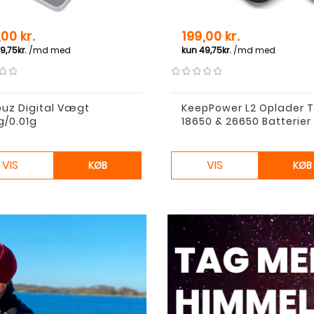
Pris
,00 kr.
199,00 kr.
buz Digital Vægt
KeepPower L2 Oplader T
g/0.01g
18650 & 26650 Batterier
VIS
VIS
KØB
KØB