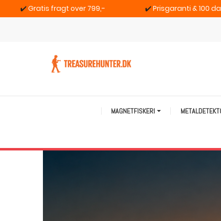
✔️
Gratis fragt over 799,-
✔️
Prisgaranti & 100 d
MAGNETFISKERI
METALDETEK