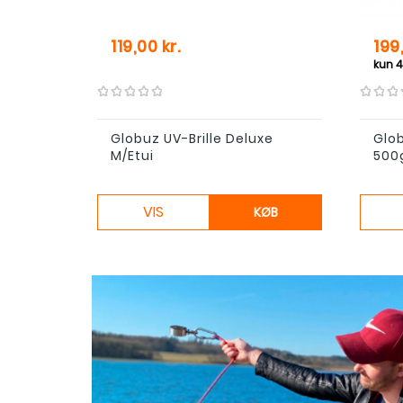
Pris
Pris
119,00 kr.
199
Globuz UV-Brille Deluxe
Glo
M/etui
500
VIS
KØB