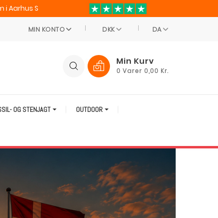
 i Aarhus S
MIN KONTO
DKK
DA
Min Kurv
0
Varer
0,00 Kr.
SSIL- OG STENJAGT
OUTDOOR