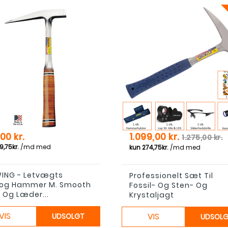
Pris
Normal pr
00 kr.
1.099,00 kr.
1.275,00 kr.
ING - Letvægts
Professionelt Sæt Til
og Hammer M. Smooth
Fossil- Og Sten- Og
 Og Læder...
Krystaljagt
VIS
VIS
UDSOLGT
UDSOL