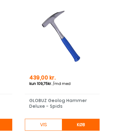
Pris
439,00 kr.
GLOBUZ Geolog Hammer
l
Deluxe - Spids
VIS
KØB