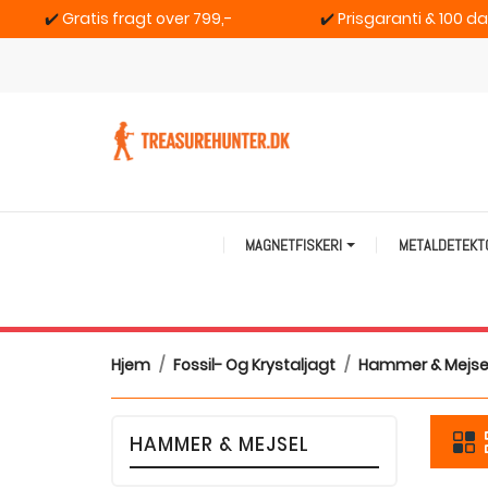
✔️
Gratis fragt over 799,-
✔️
Prisgaranti & 100 d
MAGNETFISKERI
METALDETEK
Hjem
Fossil- Og Krystaljagt
Hammer & Mejse
HAMMER & MEJSEL