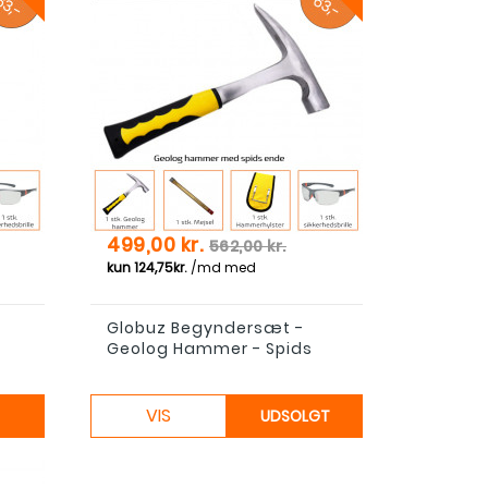
s
Pris
Normal pris
499,00 kr.
562,00 kr.
Globuz Begyndersæt -
Geolog Hammer - Spids
VIS
UDSOLGT