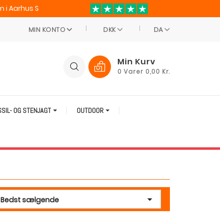
 i Aarhus S
MIN KONTO
DKK
DA
Min Kurv
0
Varer
0,00 Kr.
SSIL- OG STENJAGT
OUTDOOR

Bedst sælgende