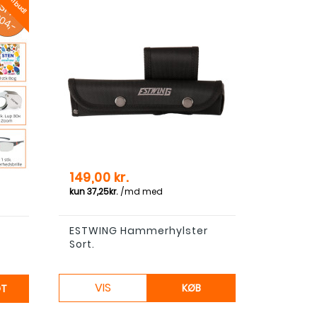
Tilbud!
s
Pris
149,00 kr.
ESTWING Hammerhylster
Sort.
VIS
KØB
GT