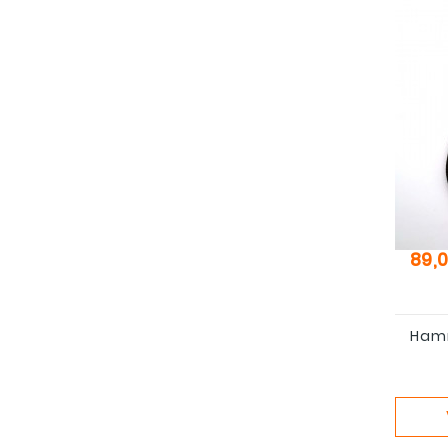
Pris
89,0
Hamm