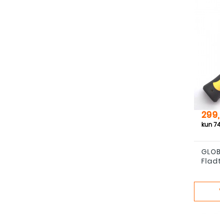
Pris
299,
GLOB
Flad