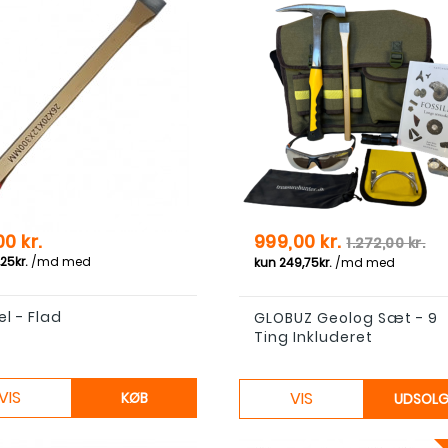
Pris
Normal pri
00 kr.
999,00 kr.
1.272,00 kr.
l - Flad
GLOBUZ Geolog Sæt - 9
Ting Inkluderet
VIS
VIS
KØB
UDSOL