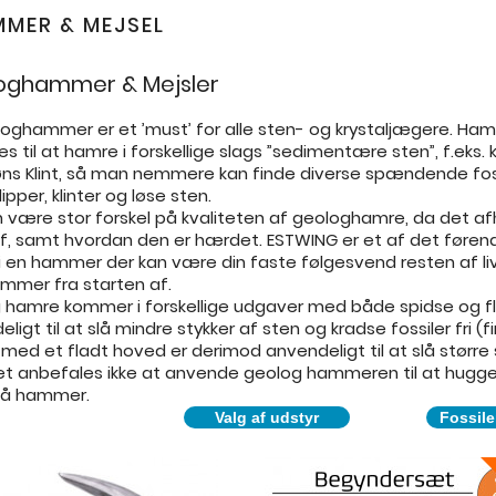
MER & MEJSEL
oghammer & Mejsler
loghammer er et ’must’ for alle sten- og krystaljægere. H
s til at hamre i forskellige slags ”sedimentære sten”, f.eks. 
ns Klint, så man nemmere kan finde diverse spændende fos
klipper, klinter og løse sten.
n være stor forskel på kvaliteten af geologhamre, da det a
af, samt hvordan den er hærdet. ESTWING er et af det før
 en hammer der kan være din faste følgesvend resten af liv
mmer fra starten af.
 hamre kommer i forskellige udgaver med både spidse og fl
ligt til at slå mindre stykker af sten og kradse fossiler fri (f
ed et fladt hoved er derimod anvendeligt til at slå større s
et anbefales ikke at anvende geolog hammeren til at hugge i
 på hammer.
Valg af udstyr
Fossile