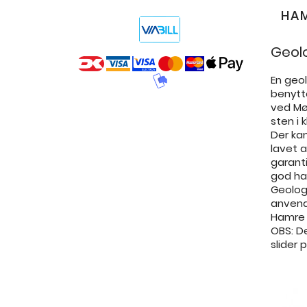
HAM
Geol
En geo
benytte
ved Mø
sten i 
Der ka
lavet 
garanti
god ha
Geolog
anvende
Hamre m
OBS: D
slider