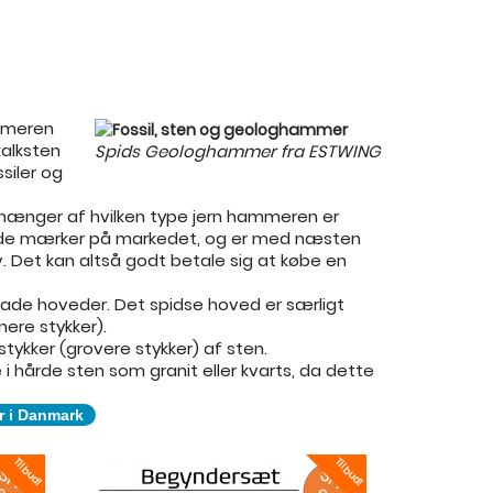
ammeren
kalksten
Spids Geologhammer fra ESTWING
siler og
fhænger af hvilken type jern hammeren er
ende mærker på markedet, og er med næsten
. Det kan altså godt betale sig at købe en
ade hoveder. Det spidse hoved er særligt
inere stykker).
tykker (grovere stykker) af sten.
 hårde sten som granit eller kvarts, da dette
r i Danmark
Tilbud!
Tilbud!