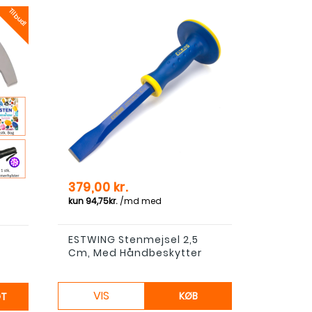
Tilbud!
is
Pris
379,00 kr.
ESTWING Stenmejsel 2,5
Cm, Med Håndbeskytter
VIS
KØB
GT