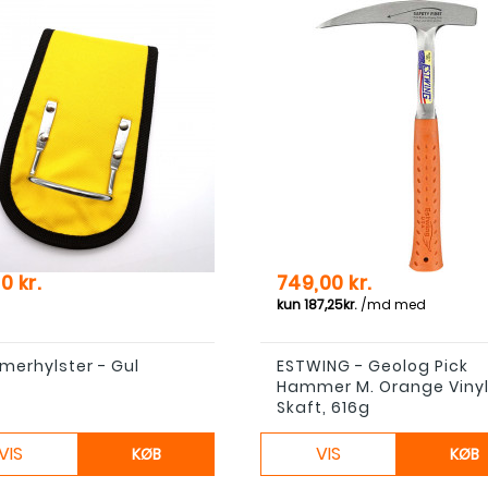
Pris
0 kr.
749,00 kr.
erhylster - Gul
ESTWING - Geolog Pick
Hammer M. Orange Viny
Skaft, 616g
VIS
VIS
KØB
KØB