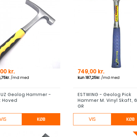
Pris
00 kr.
749,00 kr.
UZ Geolog Hammer -
ESTWING - Geolog Pick
t Hoved
Hammer M. Vinyl Skaft, 6
GR
VIS
VIS
KØB
KØB