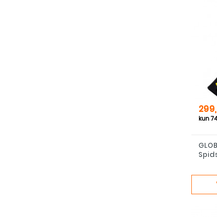
Pris
299,
GLOB
Spid