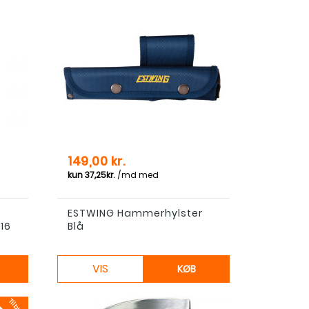
Pris
149,00 kr.
ESTWING Hammerhylster
16
Blå
VIS
KØB
Tilbud!