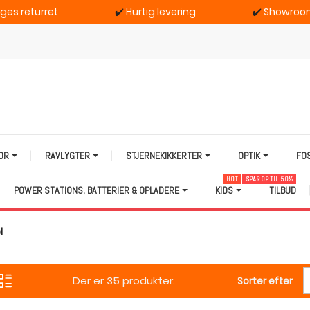
ages returret
✔️
Hurtig levering
✔️
Showroom
TOR
RAVLYGTER
STJERNEKIKKERTER
OPTIK
FO
HOT
SPAR OP TIL 50%
POWER STATIONS, BATTERIER & OPLADERE
KIDS
TILBUD
l
Der er 35 produkter.
Sorter efter