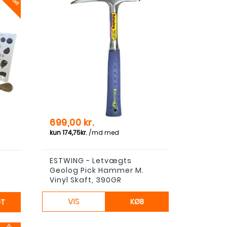
s
Pris
699,00 kr.
ESTWING - Letvægts
Geolog Pick Hammer M.
Vinyl Skaft, 390GR
VIS
KØB
GT