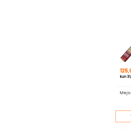
Pris
125,
Mejse