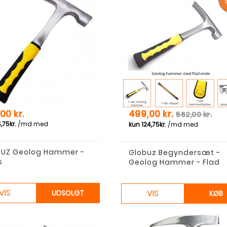
Pris
Normal pri
00 kr.
499,00 kr.
562,00 kr.
UZ Geolog Hammer -
Globuz Begyndersæt -
s
Geolog Hammer - Flad
VIS
VIS
UDSOLGT
KØB