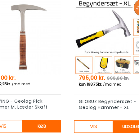
Pris
Normal pri
00 kr.
795,00 kr.
999,00 kr.
ING - Geolog Pick
GLOBUZ Begyndersæt -
er M. Læder Skaft
Geolog Hammer - XL
VIS
VIS
KØB
UDSOL