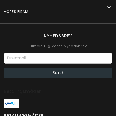

VORES FIRMA
NYHEDSBREV
Tilmeld Dig Vores Nyhedsbrev
Betalingsmåder
BETALINGSMÅDER