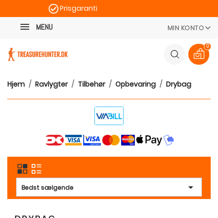
Prisgaranti
Kategori
Hurtig levering
MENU
MIN KONTO
100 dages returret
0
Hjem
Ravlygter
Tilbehør
Opbevaring
Drybag

Bedst sælgende