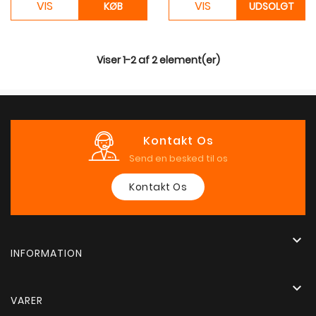
VIS
VIS
KØB
UDSOLGT
Viser 1-2 af 2 element(er)
Kontakt Os
Send en besked til os
Kontakt Os

INFORMATION

VARER