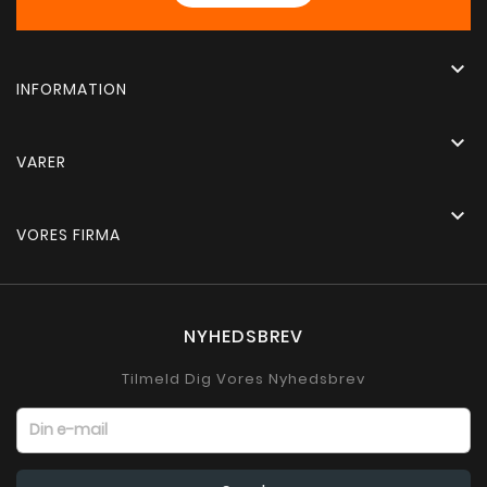

INFORMATION

VARER

VORES FIRMA
NYHEDSBREV
Tilmeld Dig Vores Nyhedsbrev