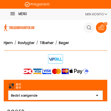
Prisgaranti
Kategori
Hurtig levering
MENU
MIN KONTO
100 dages returret
0
Hjem
Ravlygter
Tilbehør
Bøger

Bedst sælgende