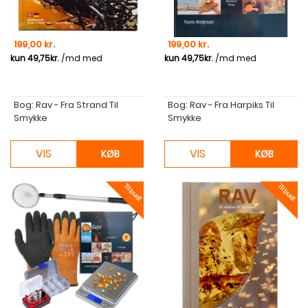
Pris
Pris
199,00 kr.
199,00 kr.
Bog: Rav - Fra Strand Til
Bog: Rav - Fra Harpiks Til
Smykke
Smykke
VIS
VIS
KØB
KØB
Tilbud!
Tilbud!