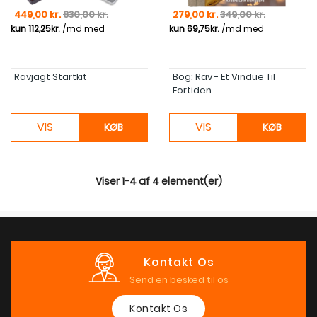
Pris
Normal pris
Pris
Normal pris
449,00 kr.
830,00 kr.
279,00 kr.
349,00 kr.
Ravjagt Startkit
Bog: Rav - Et Vindue Til
Fortiden
VIS
VIS
KØB
KØB
Viser 1-4 af 4 element(er)
Kontakt Os
Send en besked til os
Kontakt Os