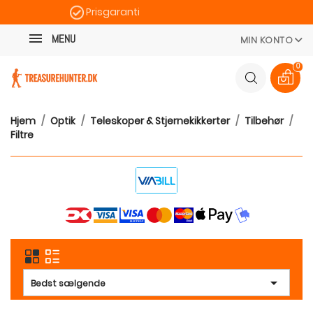
Prisgaranti
Kategori
Hurtig levering
MENU
MIN KONTO
100 dages returret
0
Hjem
Optik
Teleskoper & Stjernekikkerter
Tilbehør
Filtre

Bedst sælgende