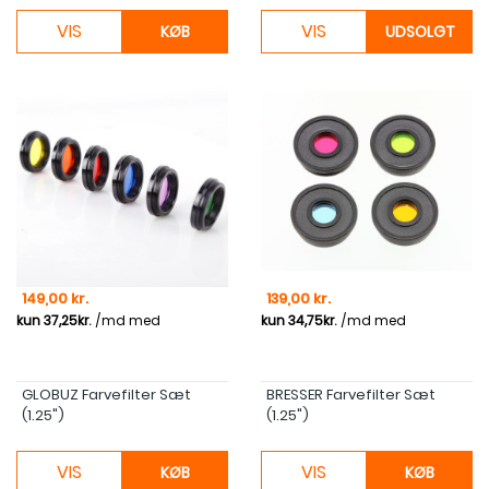
VIS
VIS
KØB
UDSOLGT
Pris
Pris
149,00 kr.
139,00 kr.
GLOBUZ Farvefilter Sæt
BRESSER Farvefilter Sæt
(1.25")
(1.25")
VIS
VIS
KØB
KØB