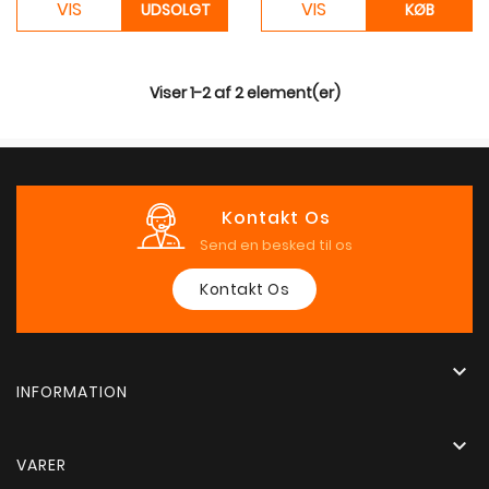
VIS
VIS
UDSOLGT
KØB
Viser 1-2 af 2 element(er)
Kontakt Os
Send en besked til os
Kontakt Os

INFORMATION

VARER