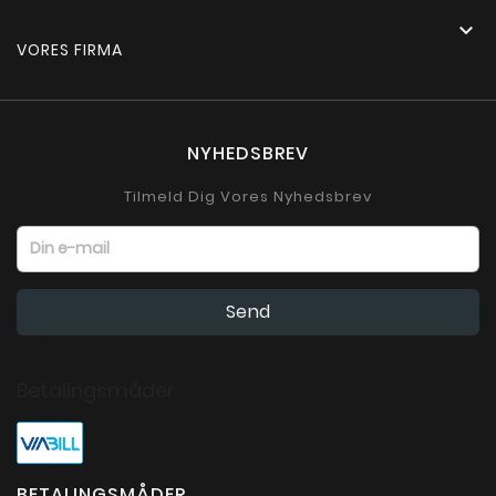

VORES FIRMA
NYHEDSBREV
Tilmeld Dig Vores Nyhedsbrev
Betalingsmåder
BETALINGSMÅDER