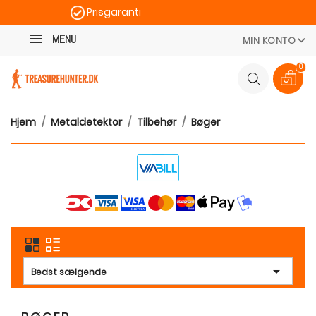
Prisgaranti
Kategori
Hurtig levering
MENU
MIN KONTO
100 dages returret
0
Hjem
Metaldetektor
Tilbehør
Bøger

Bedst sælgende