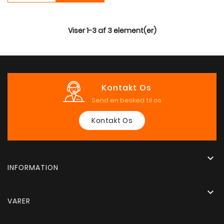
Viser 1-3 af 3 element(er)
Kontakt Os
Send en besked til os
Kontakt Os

INFORMATION

VARER