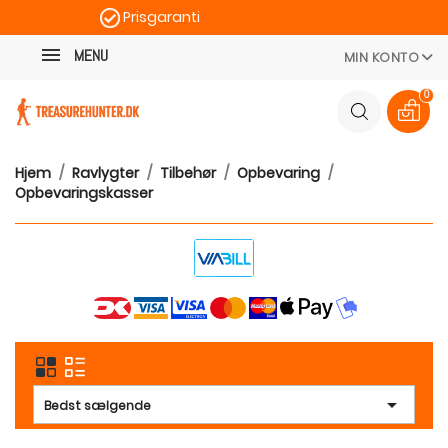
Prisgaranti
Kategori
Hurtig levering
MENU
MIN KONTO
100 dages returret
0
Hjem
Ravlygter
Tilbehør
Opbevaring
Opbevaringskasser

Bedst sælgende