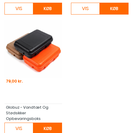
VIS
VIS
KØB
KØB
Pris
79,00 kr.
Globuz - Vandtæt Og
Stødsikker
Opbevaringsboks
VIS
KØB