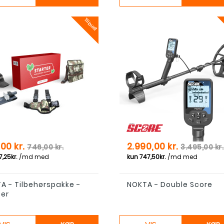
Tilbud!
Normal pris
Pris
Normal pr
00 kr.
2.990,00 kr.
746,00 kr.
3.495,00 kr.
A - Tilbehørspakke -
NOKTA - Double Score
ter