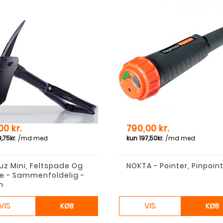
Pris
00 kr.
790,00 kr.
uz Mini, Feltspade Og
NOKTA - Pointer, Pinpoin
e - Sammenfoldelig -
m
VIS
VIS
KØB
KØB