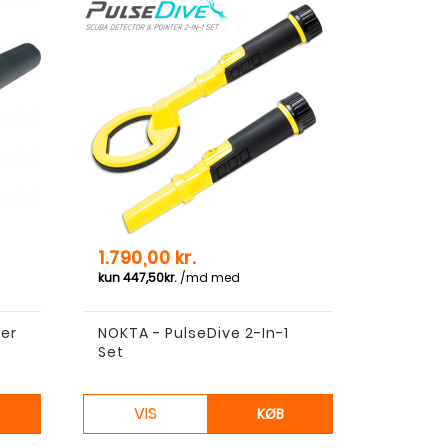
Pris
1.790,00 kr.
ter
NOKTA - PulseDive 2-In-1
Set
VIS
KØB