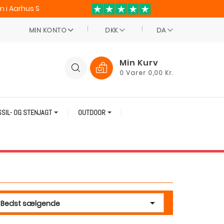
 i Aarhus S
MIN KONTO
DKK
DA
Min Kurv
0
Varer
0,00 Kr.
SSIL- OG STENJAGT
OUTDOOR

Bedst sælgende