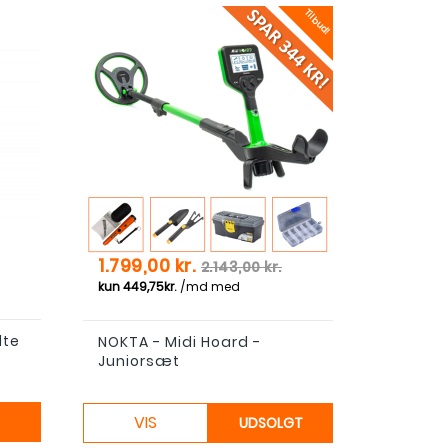
Tilbud!
Pris
Normal pris
1.799,00 kr.
2.143,00 kr.
lte
NOKTA - Midi Hoard -
Juniorsæt
VIS
UDSOLGT