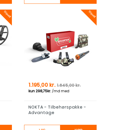
Tilbud!
Tilbud!
is
Pris
Normal pris
1.195,00 kr.
1.645,00 kr.
NOKTA - Tilbehørspakke -
Advantage