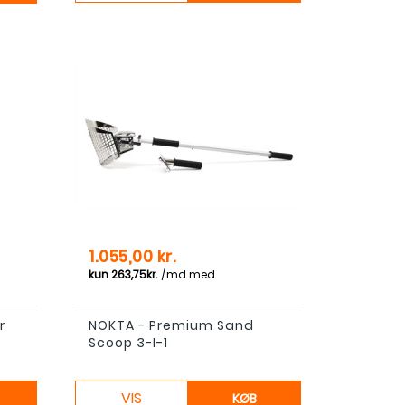
Pris
1.055,00 kr.
r
NOKTA - Premium Sand
Scoop 3-I-1
VIS
KØB