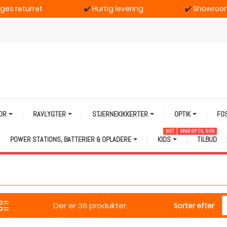
ages returret
✔️
Hurtig levering
✔️
Showroom
TOR
RAVLYGTER
STJERNEKIKKERTER
OPTIK
FO
HOT
SPAR OP TIL 50%
POWER STATIONS, BATTERIER & OPLADERE
KIDS
TILBUD
Der er 36 produkter.
Sorter efter