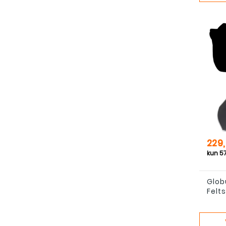
Pris
229,
Glob
Felt