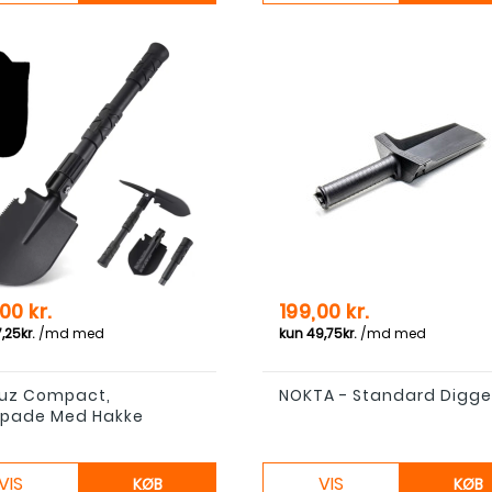
Pris
00 kr.
199,00 kr.
uz Compact,
NOKTA - Standard Digge
spade Med Hakke
VIS
VIS
KØB
KØB