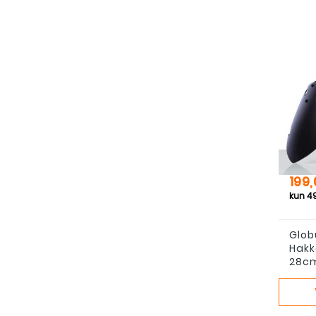
Pris
199,
Glob
Hakk
28c