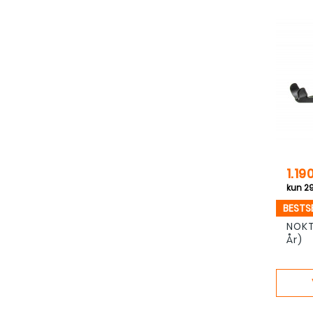
Pris
1.19
BESTS
NOKT
År)