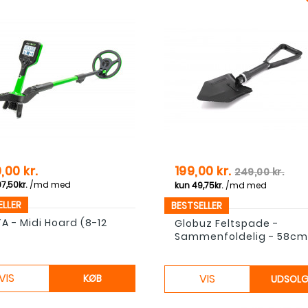
Pris
Normal pris
0,00 kr.
199,00 kr.
249,00 kr.
ELLER
BESTSELLER
A - Midi Hoard (8-12
Globuz Feltspade -
Sammenfoldelig - 58cm
VIS
VIS
KØB
UDSOL