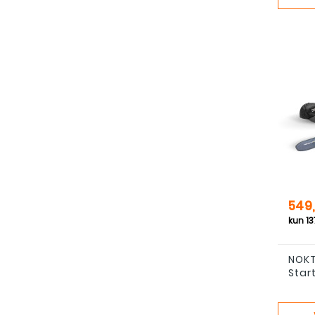
Pris
549,
NOKT
Star