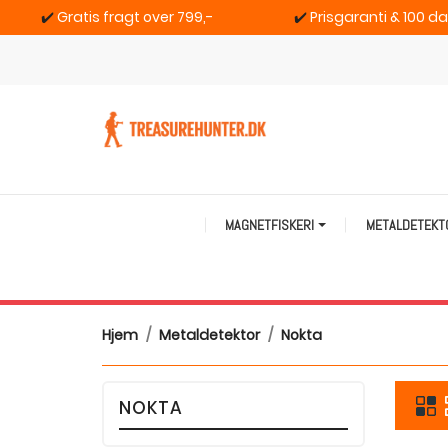
✔️
Gratis fragt over 799,-
✔️
Prisgaranti & 100 d
MAGNETFISKERI
METALDETEK
Hjem
Metaldetektor
Nokta
NOKTA