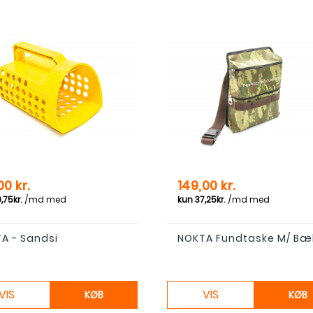
Pris
00 kr.
149,00 kr.
A - Sandsi
NOKTA Fundtaske M/ Bæ
VIS
VIS
KØB
KØB