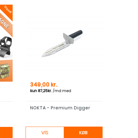
Tilbud!
is
Pris
349,00 kr.
NOKTA - Premium Digger
VIS
KØB