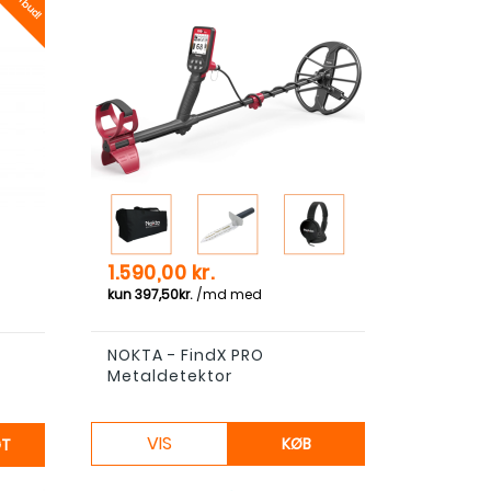
Tilbud!
Pris
1.590,00 kr.
NOKTA - FindX PRO
Metaldetektor
VIS
KØB
GT