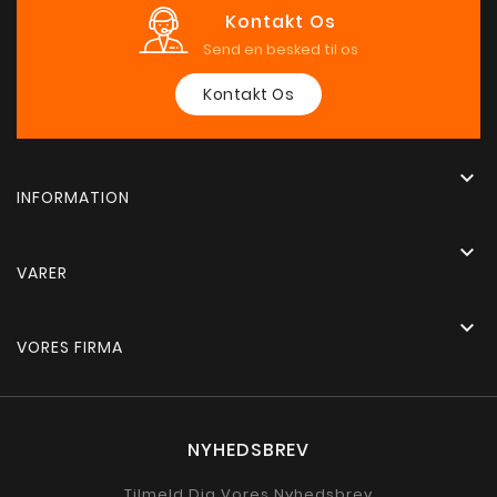
Kontakt Os
Send en besked til os
Kontakt Os

INFORMATION

VARER

VORES FIRMA
NYHEDSBREV
Tilmeld Dig Vores Nyhedsbrev