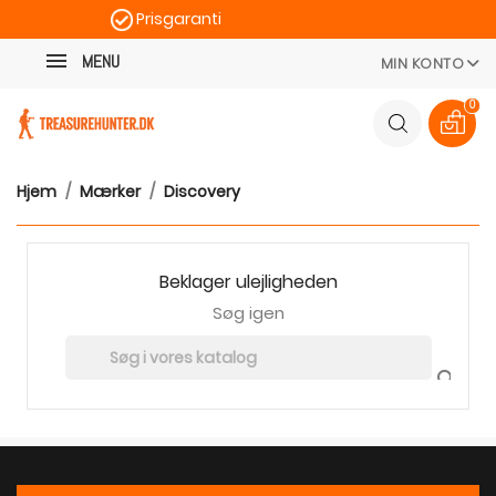
Prisgaranti
Kategori
Hurtig levering
MENU
MIN KONTO
100 dages returret
0
Hjem
Mærker
Discovery
Beklager ulejligheden
Søg igen
