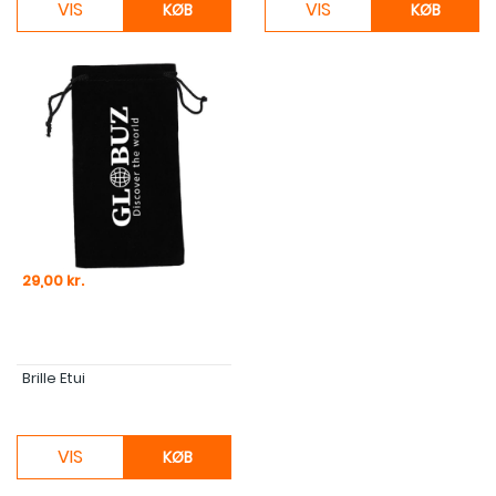
VIS
VIS
KØB
KØB
Pris
29,00 kr.
Brille Etui
VIS
KØB