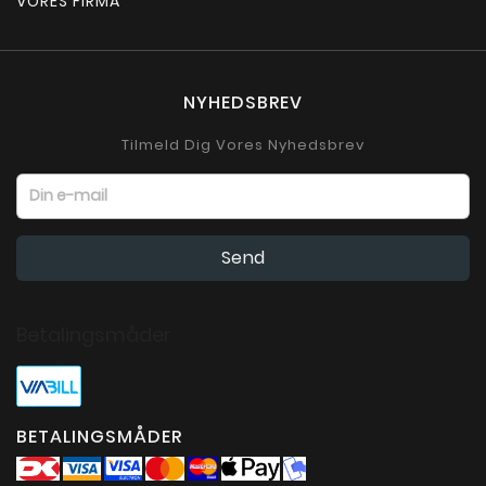
VORES FIRMA
NYHEDSBREV
Tilmeld Dig Vores Nyhedsbrev
Betalingsmåder
BETALINGSMÅDER