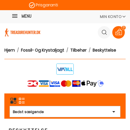
Prisgaranti
Kategori
Hurtig levering
MENU
MIN KONTO
100 dages returret
0
Hjem
Fossil- Og Krystaljagt
Tilbehør
Beskyttelse

Bedst sælgende