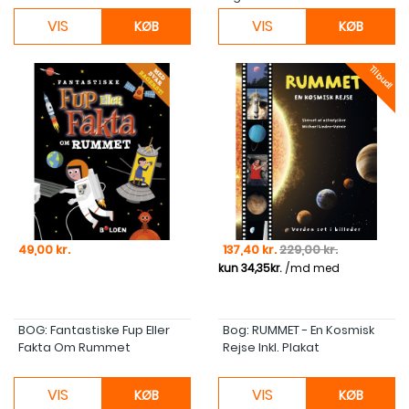
VIS
VIS
KØB
KØB
Tilbud!
Pris
Pris
Normal pris
49,00 kr.
137,40 kr.
229,00 kr.
BOG: Fantastiske Fup Eller
Bog: RUMMET - En Kosmisk
Fakta Om Rummet
Rejse Inkl. Plakat
VIS
VIS
KØB
KØB