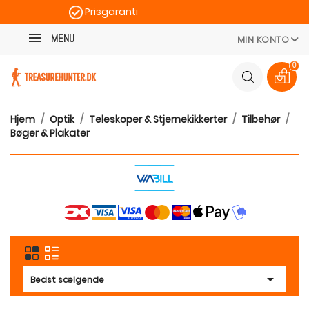
Prisgaranti
Kategori
Hurtig levering
MENU
MIN KONTO
100 dages returret
0
Hjem
Optik
Teleskoper & Stjernekikkerter
Tilbehør
Bøger & Plakater

Bedst sælgende