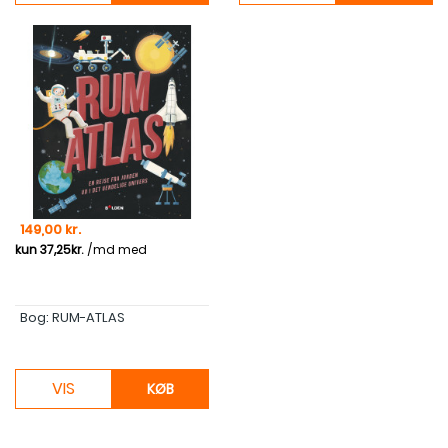
Pris
149,00 kr.
Bog: RUM-ATLAS
VIS
KØB