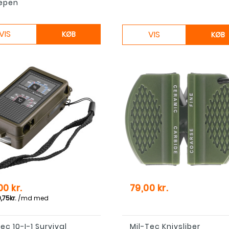
epen
VIS
VIS
KØB
KØB
Pris
00 kr.
79,00 kr.
ec 10-I-1 Survival
Mil-Tec Knivsliber