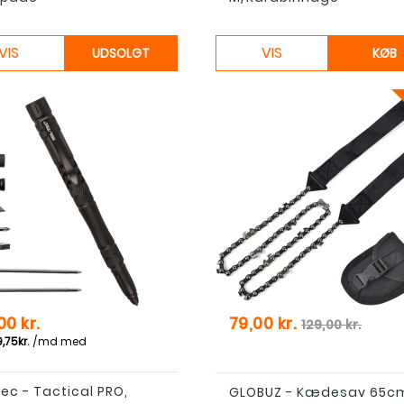
VIS
VIS
UDSOLGT
KØB
Pris
Normal pris
00 kr.
79,00 kr.
129,00 kr.
Tec - Tactical PRO,
GLOBUZ - Kædesav 65c