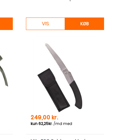
VIS
KØB
Pris
249,00 kr.