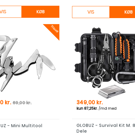
VIS
VIS
KØB
KØB
Tilbud!
Normal pris
Pris
0 kr.
349,00 kr.
69,00 kr.
GLOBUZ - Survival Kit M. 
UZ - Mini Multitool
Dele