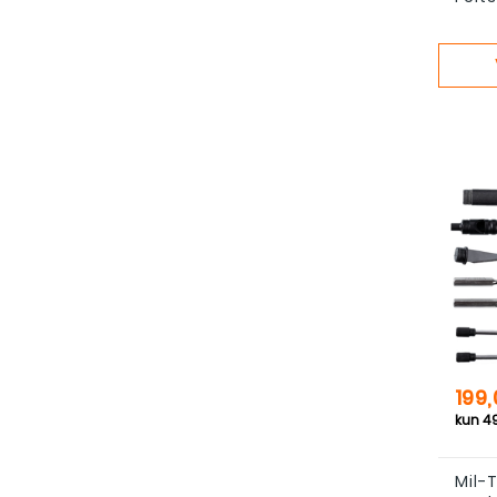
Pris
199,
Mil-