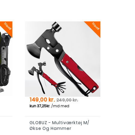
Tilbud!
Tilbud!
s
Pris
Normal pris
149,00 kr.
249,00 kr.
GLOBUZ - Multiværktøj M/
Økse Og Hammer