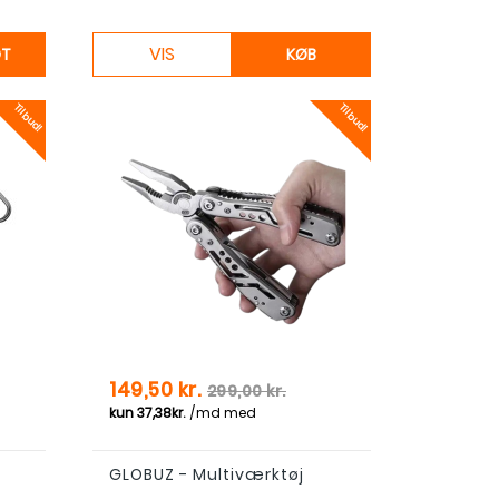
VIS
GT
KØB
Tilbud!
Tilbud!
Pris
Normal pris
149,50 kr.
299,00 kr.
GLOBUZ - Multiværktøj