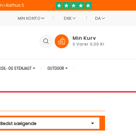
 i Aarhus S
MIN KONTO
DKK
DA
Min Kurv
0
Varer
0,00 Kr.
SSIL- OG STENJAGT
OUTDOOR

Bedst sælgende