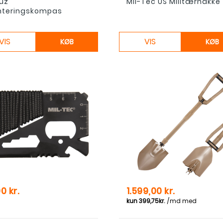
uz
Mil-Tec US Militærhakke
nteringskompas
VIS
VIS
KØB
KØB
Pris
0 kr.
1.599,00 kr.