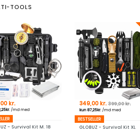
TI-TOOLS
Pris
Normal pri
00 kr.
349,00 kr.
399,00 kr.
ELLER
BESTSELLER
Z - Survival Kit M. 18
GLOBUZ - Survival Kit XL