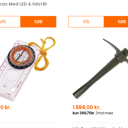
as Med LED & Ildstål
VIS
VIS
KØB
KØB
Pris
0 kr.
1.599,00 kr.