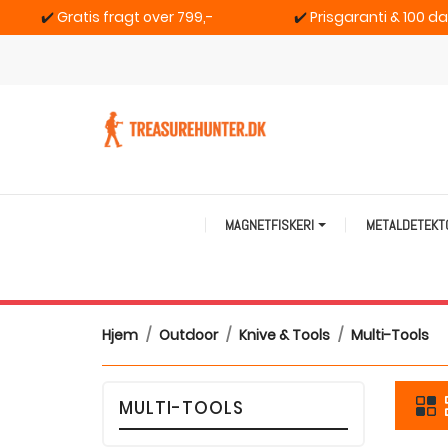
✔️
Gratis fragt over 799,-
✔️
Prisgaranti & 100 d
MAGNETFISKERI
METALDETEK
Hjem
Outdoor
Knive & Tools
Multi-Tools
MULTI-TOOLS