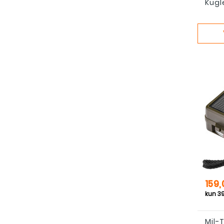
Kugl
Pris
159,
Mil-T