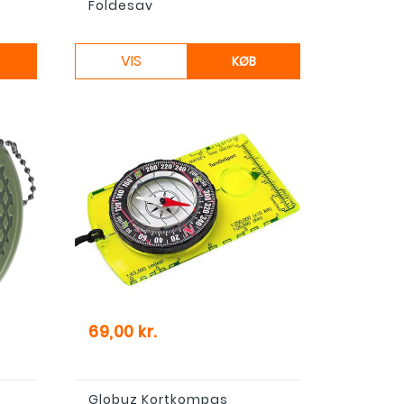
Foldesav
VIS
KØB
Pris
69,00 kr.
Globuz Kortkompas