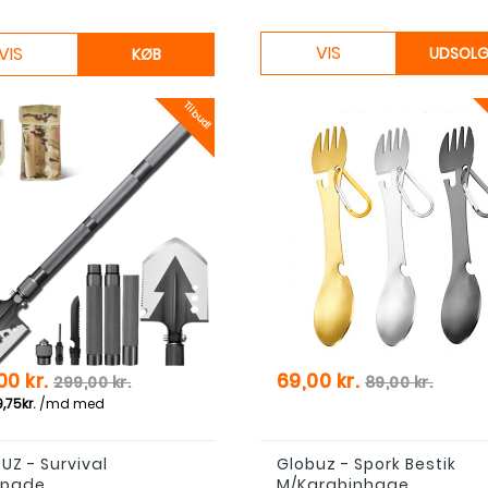
VIS
VIS
UDSOL
KØB
Tilbud!
Normal pris
Pris
Normal pris
00 kr.
69,00 kr.
299,00 kr.
89,00 kr.
UZ - Survival
Globuz - Spork Bestik
spade
M/karabinhage