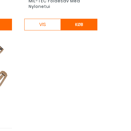
MIL-TEC Foldesav Med
Nylonetui
VIS
KØB