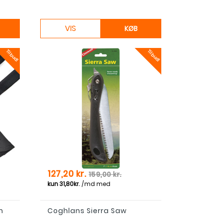
VIS
KØB
Tilbud!
Tilbud!
Pris
Normal pris
127,20 kr.
159,00 kr.
m
Coghlans Sierra Saw