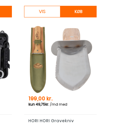
VIS
KØB
Pris
199,00 kr.
8
HORI HORI Gravekniv