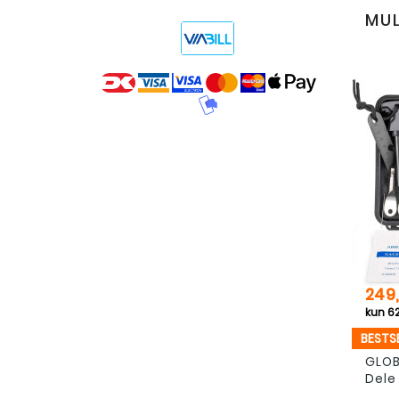
MUL
Pris
249,
BESTS
GLOBU
Dele