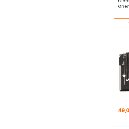
Glob
Orie
Pris
49,0