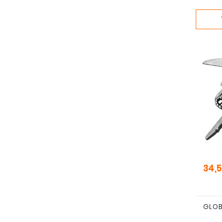
Pris
34,5
GLOB