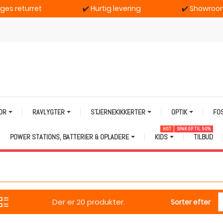
ages returret
✔️
Hurtig levering
✔️
Showroom
TOR
RAVLYGTER
STJERNEKIKKERTER
OPTIK
FO
HOT
SPAR OP TIL 50%
POWER STATIONS, BATTERIER & OPLADERE
KIDS
TILBUD
Der er 20 produkter.
Sorter efter