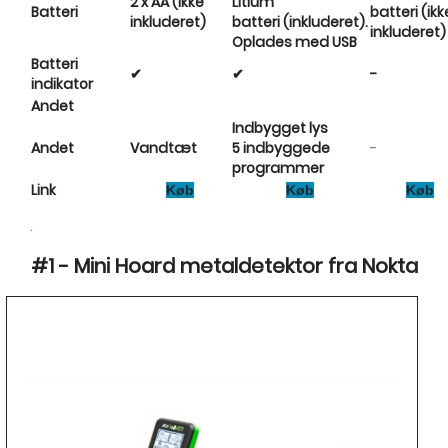
2 x AA (ikke
Litium
Batteri
batteri (ikk
inkluderet)
batteri (inkluderet).
inkluderet)
Oplades med USB
Batteri
✔
✔
-
indikator
Andet
Indbygget lys
-
Andet
Vandtæt
5 indbyggede
programmer
Link
Køb
Køb
Køb
.
#1 - Mini Hoard metaldetektor fra Nokta