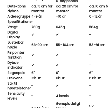
9" søgespole
Detektions
ca. 15 cm for
ca. 20 cm for
ca. 10 cm f
dybde
mønter
mønter.
mønter
Aldersgruppe
4-9 år
+10 år
6 - 12 år
Specifikationer
Vægt
780g
945g
584g
Digital
✔
✔
-
Display
Justerbar
63-90 cm
55 - 104cm
53 -81 cm
højde
Pinpointer
✔
✔
-
funktion
Dybde
✔
✔
-
indikator
Søgespole
6"
9"
6"
Frekvens
15k Hz
8k Hz
6.6k Hz
Stik til
-
✔
-
høretelefoner
Sensitivity
-
4 levels
-
levels
Genopladeligt
9V