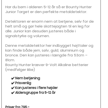
Har du børn i alderen 5-12 år så er Bounty Hunter
Junior Target er den perfekte metaldetektor.
Detektoren er enorm nem at betjene, selv for de
helt små og gør hele skattejagten til en leg for
alle. Junior kan desuden justeres både i
signalstyrke og volumen.
Denne metaldetektor her indbygget højttaler og
kan finde både jern, sølv, guld, aluminium og
bronce. Den kan justeres i længde fra 53cm –
81cm.
Bounty Hunter kræver 9-Volt Alkaline betterier
(medfølger ikke)
✔️ Nem betjening
✔️ Prisvenlig
✔️ Kan justeres i flere højder
✔️ Aldersgruppe fra 5-12 år
Priser fra 795,-