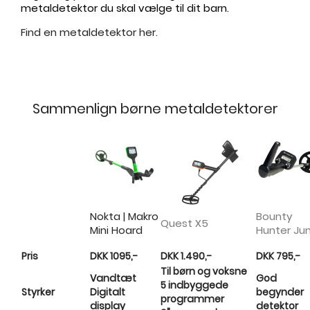
metaldetektor du skal vælge til dit barn.
Find en metaldetektor her.
.
.
Sammenlign børne metaldetektorer
Nokta | Makro
Bounty
Quest X5
Mini Hoard
Hunter Jun
Pris
DKK 1095
,-
DKK
1.490,-
DKK 795
,-
Til børn og voksne
Vandtæt
God
5 indbyggede
Styrker
Digitalt
begynder
programmer
display
detektor