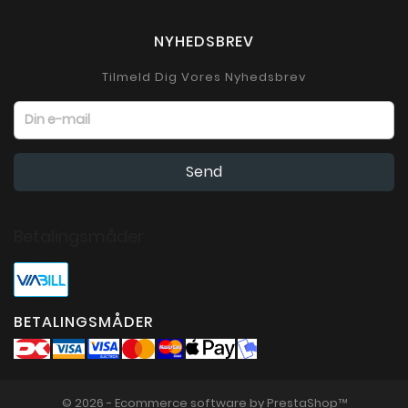
NYHEDSBREV
Tilmeld Dig Vores Nyhedsbrev
Betalingsmåder
BETALINGSMÅDER
© 2026 - Ecommerce software by PrestaShop™