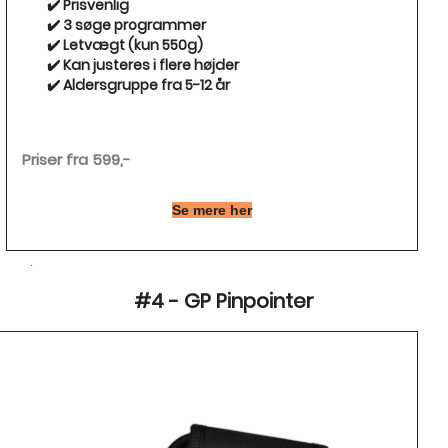
✔️ Prisvenlig
✔️ 3 søge programmer
✔️ Letvægt (kun 550g)
✔️ Kan justeres i flere højder
✔️ Aldersgruppe fra 5-12 år
Priser fra 599,-
Se mere her
.
#4 - GP Pinpointer