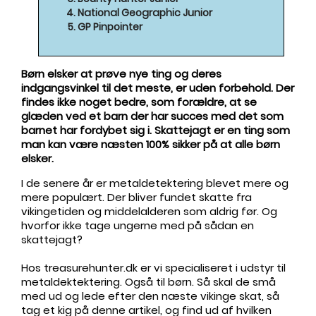
National Geographic Junior
GP Pinpointer
Børn elsker at prøve nye ting og deres
indgangsvinkel til det meste, er uden
forbehold. Der
findes ikke noget bedre, som forældre, at se
glæden ved et barn der har succes med det som
barnet har fordybet sig i. Skattejagt er en ting som
man kan være næsten 100% sikker på at alle børn
elsker.
I de senere år er metaldetektering blevet mere og
mere populært. Der bliver fundet skatte fra
vikingetiden og middelalderen som aldrig før. Og
hvorfor ikke tage ungerne med på sådan en
skattejagt?
Hos treasurehunter.dk er vi specialiseret i udstyr til
metaldektektering. Også til børn. Så skal de små
med ud og lede efter den næste vikinge skat, så
tag et kig på denne artikel, og find ud af hvilken