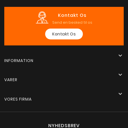
Kontakt Os
Send en besked til os
Kontakt Os

INFORMATION

VARER

VORES FIRMA
NYHEDSBREV