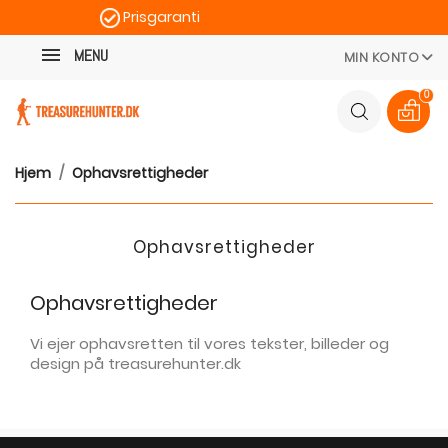
Prisgaranti
Kategori
Hurtig levering
MENU
MIN KONTO
100 dages returret
0
Hjem
Ophavsrettigheder
Ophavsrettigheder
Ophavsrettigheder
Vi ejer ophavsretten til vores tekster, billeder og
design på treasurehunter.dk