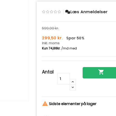
Læs Anmeldelser
599,00 kr.
299,50 kr.
Spar 50%
Inkl. moms
Antal

-
+

Sidste elementer på lager