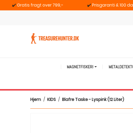
✔️
Gratis fragt over 799,-
✔️
Prisgaranti & 100 d
MAGNETFISKERI
METALDETEK
Hjem
KIDS
Blafre Taske - Lyspink (12 Liter)