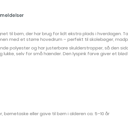
meldelser
gnet til børn, der har brug for lidt ekstra plads i hverdagen.
 men med et større hovedrum – perfekt til skolebøger, madpak
ende polyester og har justerbare skulderstropper, så den sidd
og lukke, selv for små hænder. Den lyspink farve giver et bl
, børnetaske eller gave til børn i alderen ca. 5–10 år