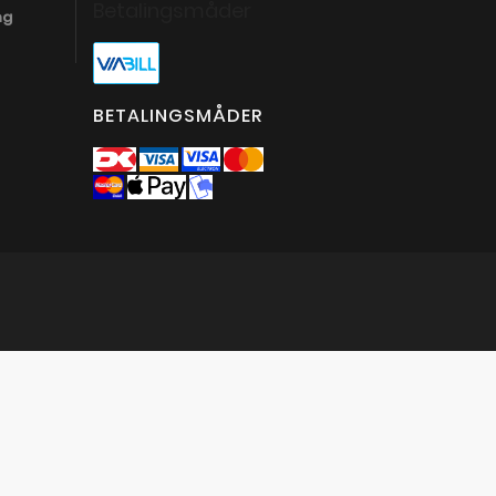
Betalingsmåder
ng
BETALINGSMÅDER