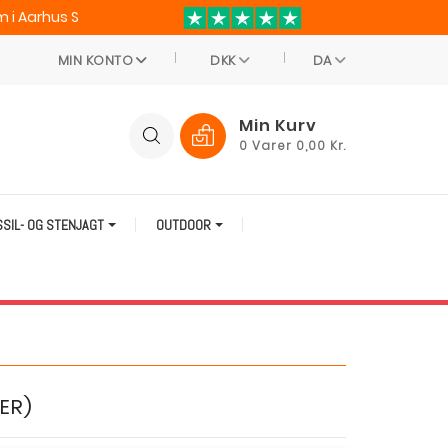
 i Aarhus S
MIN KONTO
DKK
DA
Min Kurv
0
Varer
0,00 Kr.
SSIL- OG STENJAGT
OUTDOOR
TER)