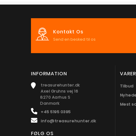
Kontakt Os
Send en besked til os
INFORMATION
VARER
treasurehunter.dk
Tilbud
Axel Gruhns vej 16
Nyhed
8270 Aarhus S
Danmark
Mest s
+45 5195 0395
info@treasurehunter.dk
FØLG OS