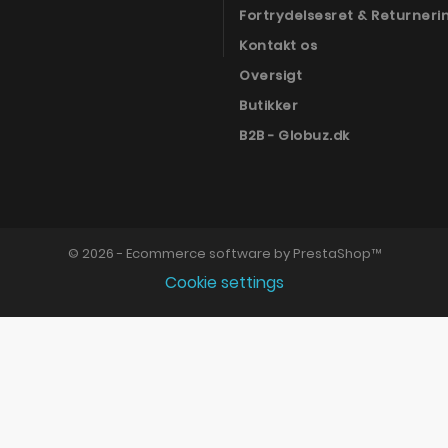
Fortrydelsesret & Returneri
Kontakt os
Oversigt
Butikker
B2B - Globuz.dk
© 2026 - Ecommerce software by PrestaShop™
Cookie settings