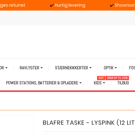
ages returret
✔️
Hurtig levering
✔️
Showroom
TOR
RAVLYGTER
STJERNEKIKKERTER
OPTIK
FO
HOT
SPAR OP TIL 50%
POWER STATIONS, BATTERIER & OPLADERE
KIDS
TILBUD
BLAFRE TASKE - LYSPINK (12 LI