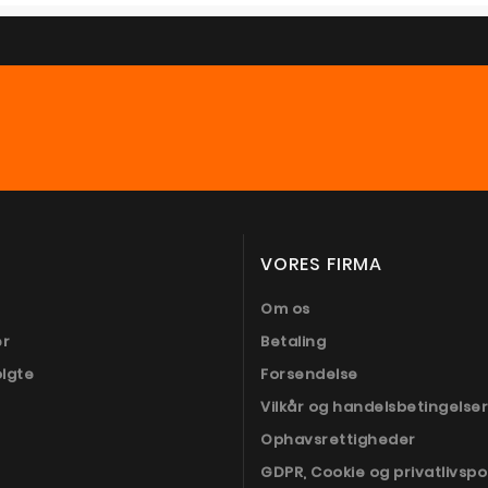
VORES FIRMA
Om os
er
Betaling
olgte
Forsendelse
Vilkår og handelsbetingelser
Ophavsrettigheder
GDPR, Cookie og privatlivspol