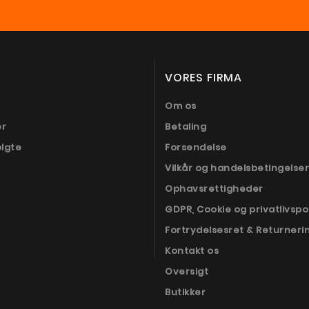
VORES FIRMA
Om os
er
Betaling
olgte
Forsendelse
Vilkår og handelsbetingelser
Ophavsrettigheder
GDPR, Cookie og privatlivspol
Fortrydelsesret & Returneri
Kontakt os
Oversigt
Butikker