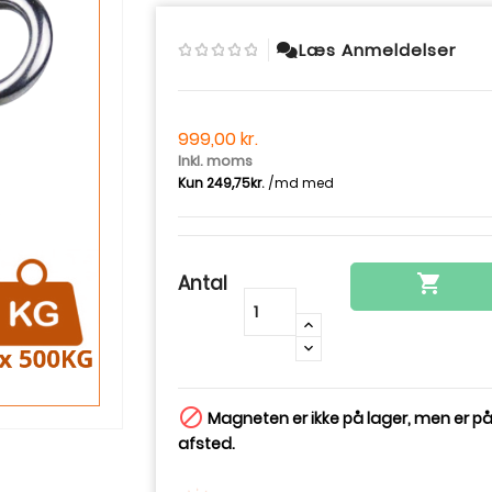
Læs Anmeldelser
999,00 kr.
Inkl. moms
Antal

-
+

Magneten er ikke på lager, men er på
afsted.