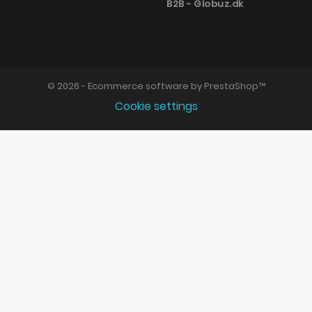
B2B - Globuz.dk
© 2026 - Ecommerce software by PrestaShop™
Cookie settings