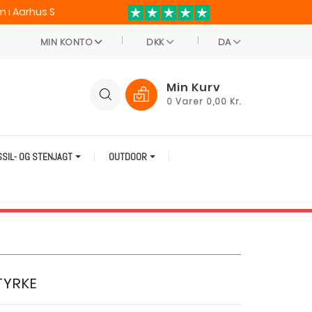
 i Aarhus S
MIN KONTO
DKK
DA
Min Kurv
0
Varer
0,00 Kr.
SSIL- OG STENJAGT
OUTDOOR
TYRKE