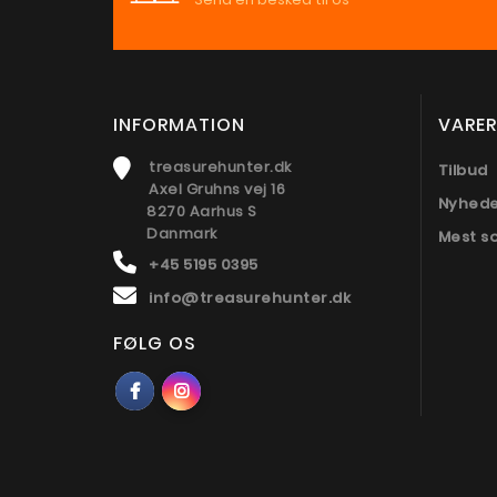
INFORMATION
VARER
treasurehunter.dk
Tilbud
Axel Gruhns vej 16
Nyhed
8270 Aarhus S
Danmark
Mest s
+45 5195 0395
info@treasurehunter.dk
FØLG OS