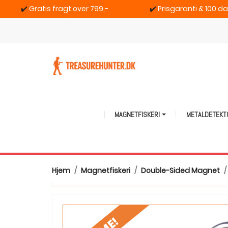
✔️
Gratis fragt over 799,-
✔️
Prisgaranti & 100 d
MAGNETFISKERI
METALDETEK
Hjem
Magnetfiskeri
Double-Sided Magnet