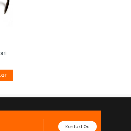
s
eri
LGT
Kontakt Os