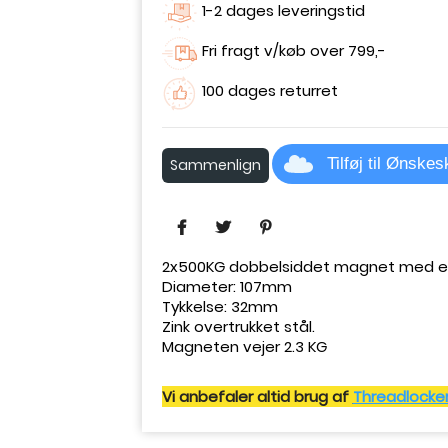
1-2 dages leveringstid
Fri fragt v/køb over 799,-
100 dages returret
Tilføj til Ønske
Sammenlign
2x500KG dobbelsiddet magnet med en
Diameter: 107mm
Tykkelse: 32mm
Zink overtrukket stål.
Magneten vejer 2.3 KG
Vi anbefaler altid brug af
Threadlocker