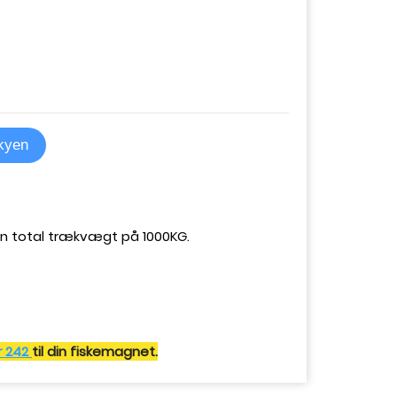
skyen
 total trækvægt på 1000KG.
 242
til din fiskemagnet.