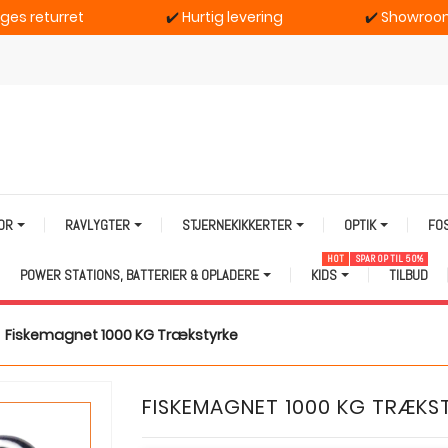
ages returret
✔️
Hurtig levering
✔️
Showroom
TOR
RAVLYGTER
STJERNEKIKKERTER
OPTIK
FO
HOT
SPAR OP TIL 50%
POWER STATIONS, BATTERIER & OPLADERE
KIDS
TILBUD
Fiskemagnet 1000 KG Trækstyrke
FISKEMAGNET 1000 KG TRÆKS