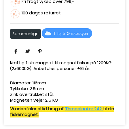
Fri fragt v/køb over 799,-
100 dages returret
Sammenlign
Tilføj til Ønskeskyen
Kraftig fiskemagnet til magnetfiskeri på 1200KG
(2x600KG). Anbefales personer +16 år.
Diameter: 116mm
Tykkelse: 35mm
Zink overtrukket stål.
Magneten vejer 2.5 KG
Vi anbefaler altid brug af
Threadlocker 242
til din
fiskemagnet.