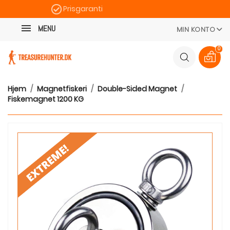
Prisgaranti
Kategori
Hurtig levering
MENU
MIN KONTO
100 dages returret
0
Hjem
Magnetfiskeri
Double-Sided Magnet
Fiskemagnet 1200 KG