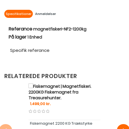
Specifikationer
Anmeldelser
Referance
magnetfiskeri-NF2-1200kg
På lager
1 Enhed
Specifik referance
RELATEREDE PRODUKTER
Pris
1.499,00 kr.
Fiskemagnet 2200 KG Trækstyrke