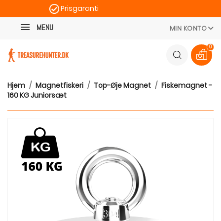
Prisgaranti
Kategori
Hurtig levering
MENU
MIN KONTO
100 dages returret
0
Hjem
Magnetfiskeri
Top-Øje Magnet
Fiskemagnet -
160 KG Juniorsæt