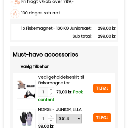
Fri fragt v/køb over 799,-
100 dages returret
1 x Fiskemagnet - 160 KG Juniorsæt:
299,00 kr.
Sub total:
299,00 kr.
Must-have accessories

Vælg Tilbehør
Vedligeholdelseskit til
fiskemagneter
TILFØJ
79,00 kr.
Pack
content
NORSE - JUNIOR, LILLA
TILFØJ
39,00 kr.