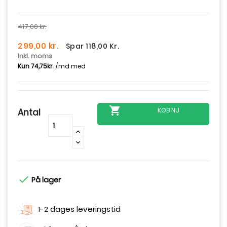
417,00 kr.
299,00 kr.
Spar 118,00 Kr.
Inkl. moms

KØB NU
Antal
-
+

På lager
1-2 dages leveringstid