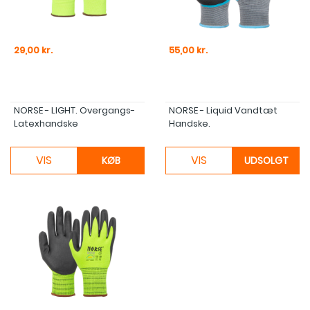
Pris
Pris
29,00 kr.
55,00 kr.
NORSE - LIGHT. Overgangs-
NORSE - Liquid Vandtæt
Latexhandske
Handske.
VIS
VIS
KØB
UDSOLGT