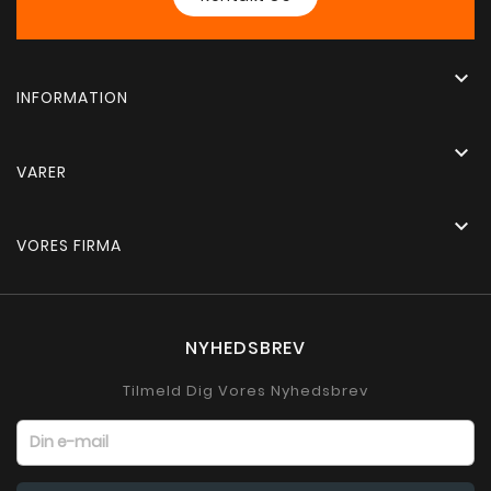

INFORMATION

VARER

VORES FIRMA
NYHEDSBREV
Tilmeld Dig Vores Nyhedsbrev