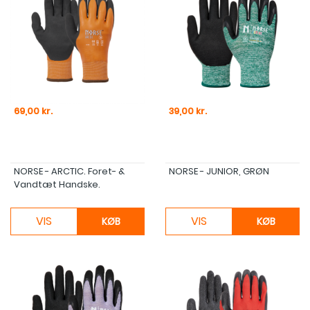
Pris
Pris
69,00 kr.
39,00 kr.
NORSE - ARCTIC. Foret- &
NORSE - JUNIOR, GRØN
Vandtæt Handske.
VIS
VIS
KØB
KØB