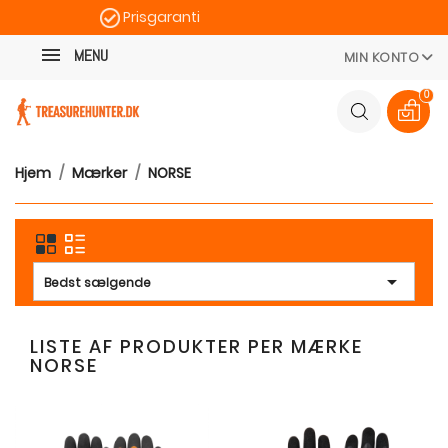
Prisgaranti
Kategori
Hurtig levering
MENU
MIN KONTO
100 dages returret
0
Hjem
Mærker
NORSE

Bedst sælgende
LISTE AF PRODUKTER PER MÆRKE
NORSE