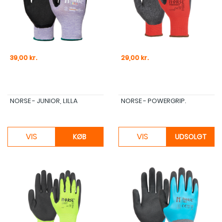
Pris
Pris
39,00 kr.
29,00 kr.
NORSE - JUNIOR, LILLA
NORSE - POWERGRIP.
VIS
VIS
KØB
UDSOLGT