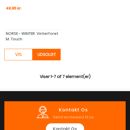
Pris
49,95 kr.
NORSE - WINTER. Vinterforet
M. Touch
VIS
UDSOLGT
Viser 1-7 af 7 element(er)
Kontakt Os
Send en besked til os
Kontakt Os