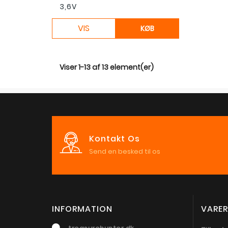
3,6V
VIS
KØB
Viser 1-13 af 13 element(er)
Kontakt Os
Send en besked til os
INFORMATION
VARER