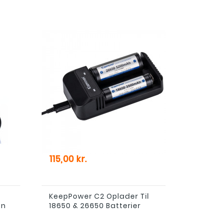
Pris
115,00 kr.
KeepPower C2 Oplader Til
on
18650 & 26650 Batterier