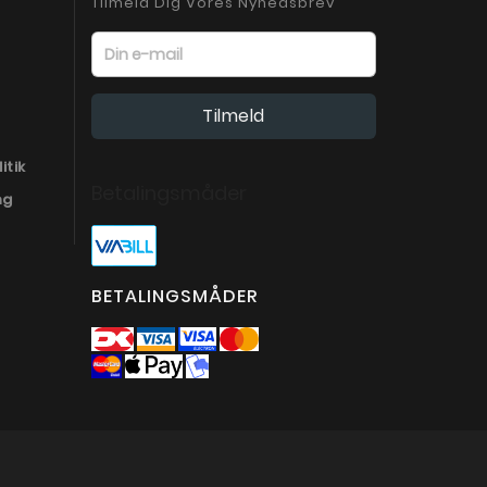
Tilmeld Dig Vores Nyhedsbrev
itik
Betalingsmåder
ng
BETALINGSMÅDER