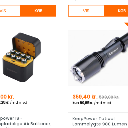
VIS
VIS
KØB
KØB
Pris
Normal pri
00 kr.
359,40 kr.
599,00 kr.
power I8 -
KeepPower Tatical
pladelige AA Batterier,
Lommelygte 980 Lumen