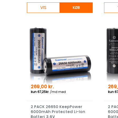
VIS
KØB
Pris
Pris
269,00 kr.
269,
2 PACK 26650 KeepPower
2 PA
6000mAh Protected Li-Ion
6000
Batteri 3,6V
Batte