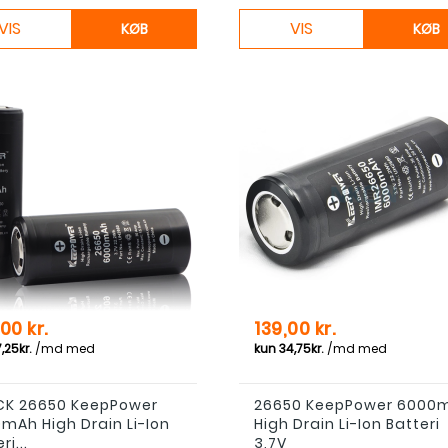
VIS
VIS
KØB
KØB
Pris
00 kr.
139,00 kr.
CK 26650 KeepPower
26650 KeepPower 6000
mAh High Drain Li-Ion
High Drain Li-Ion Batteri
ri...
3,7V