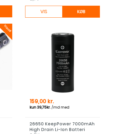
VIS
KØB
Tilbud!
s
Pris
159,00 kr.
26650 KeepPower 7000mAh
High Drain Li-Ion Batteri