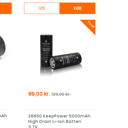
VIS
KØB
Tilbud!
Pris
Normal pris
89,00 kr.
129,00 kr.
mAh
26650 KeepPower 5000mAh
High Drain Li-Ion Batteri
3,7V