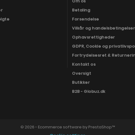
Om os
er
Betaling
olgte
Forsendelse
Vilkår og handelsbetingelser
Ophavsrettigheder
GDPR, Cookie og privatlivspol
Fortrydelsesret & Returneri
Kontakt os
Oversigt
Butikker
B2B - Globuz.dk
© 2026 - Ecommerce software by PrestaShop™