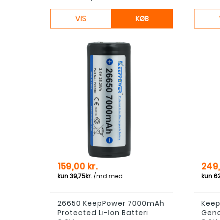
VIS
KØB
Pris
Pris
159,00 kr.
249,
26650 KeepPower 7000mAh
Keep
Protected Li-Ion Batteri
Geno