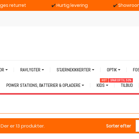
ages returret
✔️
Hurtig levering
✔️
Showroom
TOR
RAVLYGTER
STJERNEKIKKERTER
OPTIK
FO
HOT
SPAR OP TIL 50%
POWER STATIONS, BATTERIER & OPLADERE
KIDS
TILBUD
Der er 13 produkter.
Sorter efter