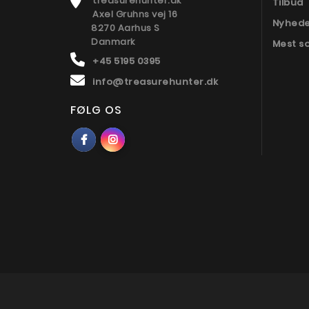
treasurehunter.dk
Tilbud
Axel Gruhns vej 16
Nyhed
8270 Aarhus S
Danmark
Mest s
+45 5195 0395
info@treasurehunter.dk
FØLG OS