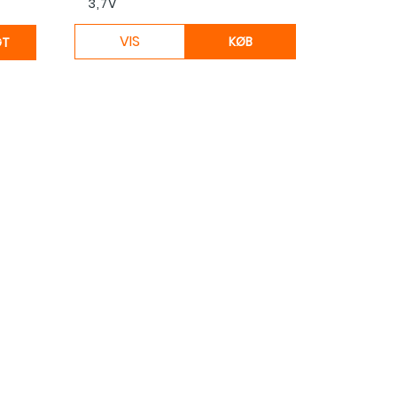
3,7V
VIS
KØB
GT