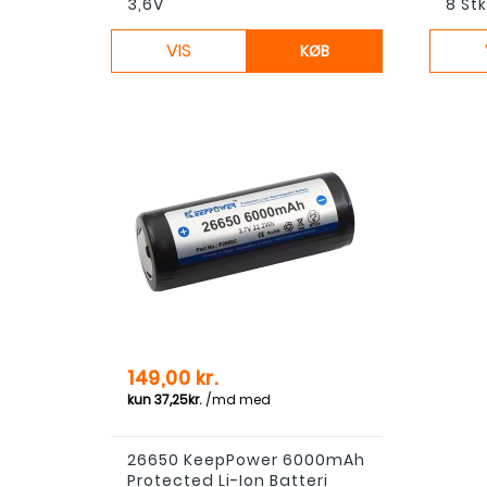
3,6V
8 Stk.
VIS
KØB
Pris
149,00 kr.
26650 KeepPower 6000mAh
Protected Li-Ion Batteri