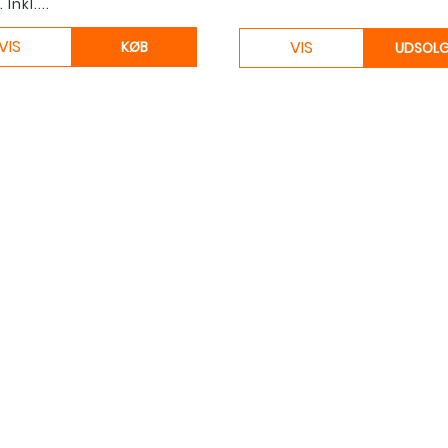
 Inkl....
VIS
VIS
KØB
UDSOL