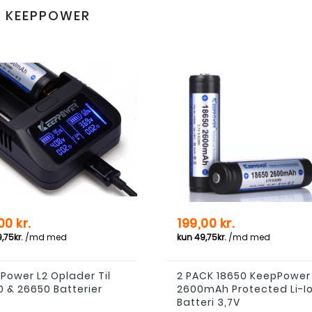
E KEEPPOWER
Pris
00 kr.
199,00 kr.
Power L2 Oplader Til
2 PACK 18650 KeepPower
0 & 26650 Batterier
2600mAh Protected Li-I
Batteri 3,7V