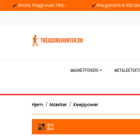
✔️
Gratis fragt over 799,-
✔️
Prisgaranti & 100 d
MAGNETFISKERI
METALDETEK
Hjem
Mærker
Keeppower