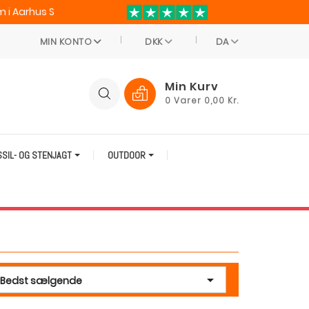
 i Aarhus S
MIN KONTO
DKK
DA
Min Kurv
0
Varer
0,00 Kr.
SSIL- OG STENJAGT
OUTDOOR

Bedst sælgende