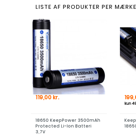
LISTE AF PRODUKTER PER MÆRK
Pris
Pris
119,00 kr.
199,
18650 KeepPower 3500mAh
Keep
Protected Li-Ion Batteri
1865
3,7V