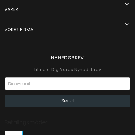

VARER

VORES FIRMA
NYHEDSBREV
Tilmeld Dig Vores Nyhedsbrev
Betalingsmåder