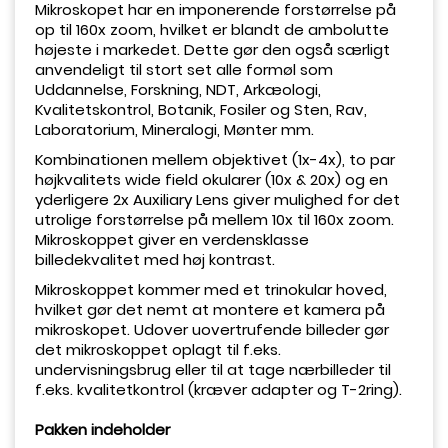
Mikroskopet har en imponerende forstørrelse på
op til 160x zoom, hvilket er blandt de ambolutte
højeste i markedet. Dette gør den også særligt
anvendeligt til stort set alle formøl som
Uddannelse, Forskning, NDT, Arkæologi,
Kvalitetskontrol, Botanik, Fosiler og Sten, Rav,
Laboratorium, Mineralogi, Mønter mm.
Kombinationen mellem objektivet (1x-4x), to par
højkvalitets wide field okularer (10x & 20x) og en
yderligere 2x Auxiliary Lens giver mulighed for det
utrolige forstørrelse på mellem 10x til 160x zoom.
Mikroskoppet giver en verdensklasse
billedekvalitet med høj kontrast.
Mikroskoppet kommer med et trinokular hoved,
hvilket gør det nemt at montere et kamera på
mikroskopet. Udover uovertrufende billeder gør
det mikroskoppet oplagt til f.eks.
undervisningsbrug eller til at tage nærbilleder til
f.eks. kvalitetkontrol (kræver adapter og T-2ring).
Pakken indeholder