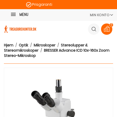
Prisgaranti
Kategori
Hurtig levering
MENU
MIN KONTO
100 dages returret
0
Hjem
Optik
Mikroskoper
Stereolupper &
Stereomikroskoper
BRESSER Advance ICD 10x-160x Zoom
Stereo-Mikroskop