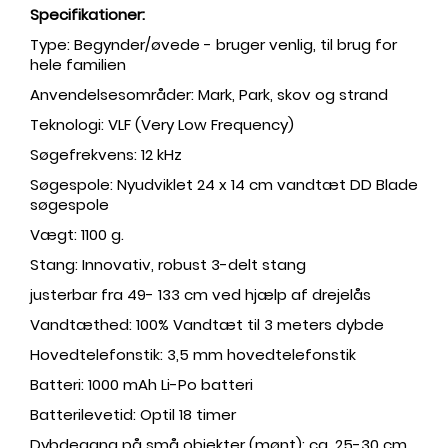
Specifikationer:
Type: Begynder/øvede - bruger venlig, til brug for
hele familien
Anvendelsesområder: Mark, Park, skov og strand
Teknologi: VLF (Very Low Frequency)
Søgefrekvens: 12 kHz
Søgespole: Nyudviklet 24 x 14 cm vandtæt DD Blade
søgespole
Vægt: 1100 g.
Stang: Innovativ, robust 3-delt stang
justerbar fra 49- 133 cm ved hjælp af drejelås
Vandtæthed: 100% Vandtæt til 3 meters dybde
Hovedtelefonstik: 3,5 mm hovedtelefonstik
Batteri: 1000 mAh Li-Po batteri
Batterilevetid: Optil 18 timer
Dybdegang på små objekter (mønt): ca. 25-30 cm