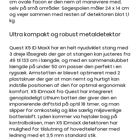
cm ovale facon er den nem at manøvrere med,
selv på små områder. Søgespolen måler 24 x 14 cm
og vejer sammen med resten af detektoren blot 1,1
kg.
Ultra kompakt og robust metaldetektor
Quest X5 ID MaxX har en helt nyudviklet stang med
3 dreje låsegreb der gør at stangen kan justeres fra
49 til 133 cm i længde, og med en sammenskubbet
længde på under 50 cm passer den perfekt i en
rygsæk. Armstøtten er blevet optimeret med 2
plastskruer der gør at man nemt og hurtigt kan
indstille positionen af den for optimal ergonomisk
komfort. X5 IDmaxX fra Quest har integreret
genopladeligt Lithium batteri der giver den en
imponerende driftstid på optil 18 timer, og man
slipper for omkostelig og ikke særlig miljøvenlige
batteriskift. Lyden kommer via højtaler bag på
kontrolboksen, men X5 IDmaxX detektoren har
mulighed for tilslutning af hovedtelefoner med
ledning med et 3,5 mm standard stik.