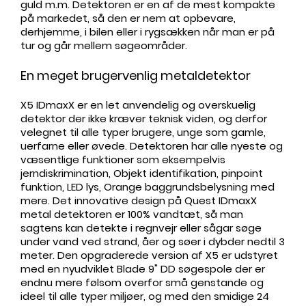
guld m.m. Detektoren er en af de mest kompakte
på markedet, så den er nem at opbevare,
derhjemme, i bilen eller i rygsækken når man er på
tur og går mellem søgeområder.
En meget brugervenlig metaldetektor
X5 IDmaxX er en let anvendelig og overskuelig
detektor der ikke kræver teknisk viden, og derfor
velegnet til alle typer brugere, unge som gamle,
uerfarne eller øvede. Detektoren har alle nyeste og
væsentlige funktioner som eksempelvis
jerndiskrimination, Objekt identifikation, pinpoint
funktion, LED lys, Orange baggrundsbelysning med
mere. Det innovative design på Quest IDmaxX
metal detektoren er 100% vandtæt, så man
sagtens kan detekte i regnvejr eller sågar søge
under vand ved strand, åer og søer i dybder nedtil 3
meter. Den opgraderede version af X5 er udstyret
med en nyudviklet Blade 9" DD søgespole der er
endnu mere følsom overfor små genstande og
ideel til alle typer miljøer, og med den smidige 24