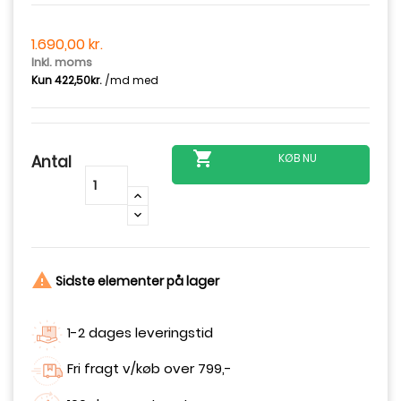
1.690,00 kr.
Inkl. moms

KØB NU
Antal
-
+

Sidste elementer på lager
1-2 dages leveringstid
Fri fragt v/køb over 799,-