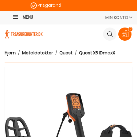
Prisgaranti
Kategori
Hurtig levering
MENU
MIN KONTO
100 dages returret
0
Hjem
Metaldetektor
Quest
Quest X5 IDmaxX