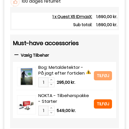
100 dages returret
1 x Quest X5 IDmaxX:
1.690,00 kr.
Sub total:
1.690,00 kr.
Must-have accessories

Vælg Tilbehør
Bog: Metaldetektor -
På jagt efter fortiden
TILFØJ
295,00 kr.
NOKTA - Tilbehørspakke
- Starter
TILFØJ
549,00 kr.