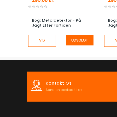
Pris
Pris
295,00 kr.
295,
Bog: Metaldetektor - På
Bog:
Jagt Efter Fortiden
Jagt
VIS
V
UDSOLGT
Kontakt Os
Send en besked til os