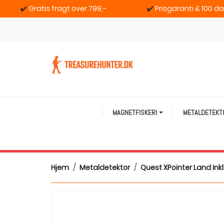
✔️
Gratis fragt over 799,-
✔️
Prisgaranti & 100 d
MAGNETFISKERI
METALDETEK
Hjem
Metaldetektor
Quest XPointer Land Inkl.