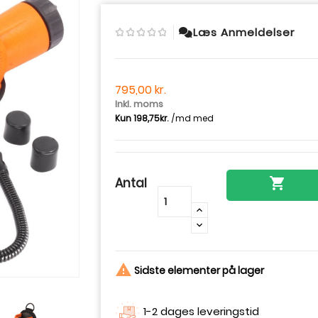
Læs Anmeldelser
795,00 kr.
Inkl. moms
Antal

-
+

Sidste elementer på lager
1-2 dages leveringstid