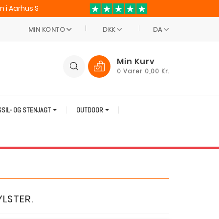
 i Aarhus S
MIN KONTO
DKK
DA
Min Kurv
0
Varer
0,00 Kr.
SSIL- OG STENJAGT
OUTDOOR
YLSTER.