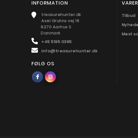
INFORMATION
VARER
treasurehunter.dk
Tilbud
Axel Gruhns vej 16
Nyhed
8270 Aarhus S
Danmark
Mest s
+45 5195 0395
info@treasurehunter.dk
FØLG OS