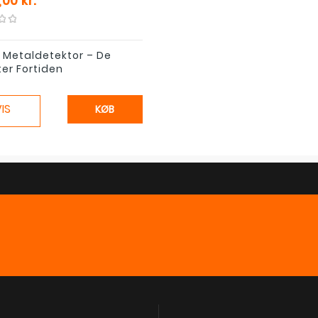
00 kr.
 Metaldetektor – De
er Fortiden
IS
KØB