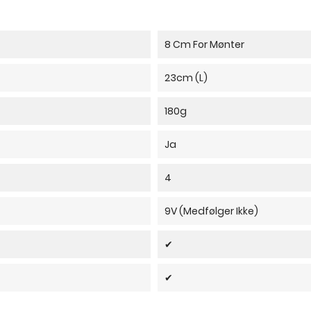
8 Cm For Mønter
23cm (L)
180g
Ja
4
9V (medfølger Ikke)
✔
✔