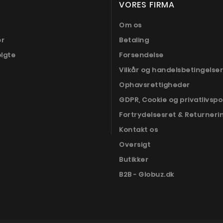
VORES FIRMA
Om os
er
Betaling
olgte
Forsendelse
Vilkår og handelsbetingelser
Ophavsrettigheder
GDPR, Cookie og privatlivspol
Fortrydelsesret & Returneri
Kontakt os
Oversigt
Butikker
B2B - Globuz.dk