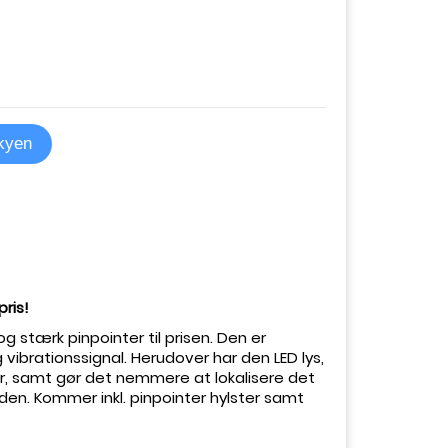
skyen
pris!
og stærk pinpointer til prisen. Den er
ibrationssignal. Herudover har den LED lys,
r, samt gør det nemmere at lokalisere det
rden. Kommer inkl. pinpointer hylster samt