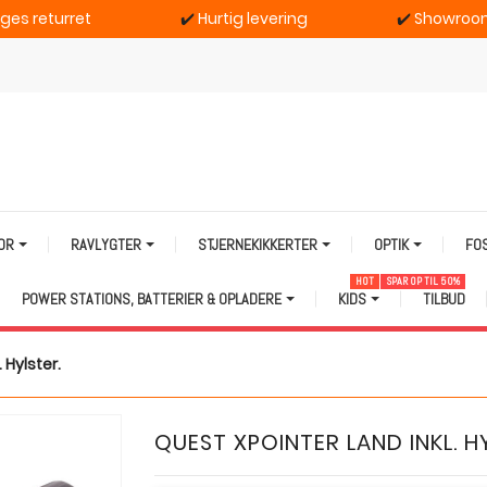
ages returret
✔️
Hurtig levering
✔️
Showroom
TOR
RAVLYGTER
STJERNEKIKKERTER
OPTIK
FO
HOT
SPAR OP TIL 50%
POWER STATIONS, BATTERIER & OPLADERE
KIDS
TILBUD
 Hylster.
QUEST XPOINTER LAND INKL. H