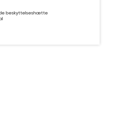
de beskyttelseshætte
al