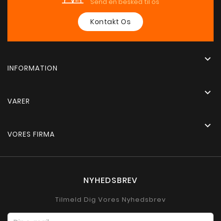
Send en besked til os
Kontakt Os

INFORMATION

VARER

VORES FIRMA
NYHEDSBREV
Tilmeld Dig Vores Nyhedsbrev