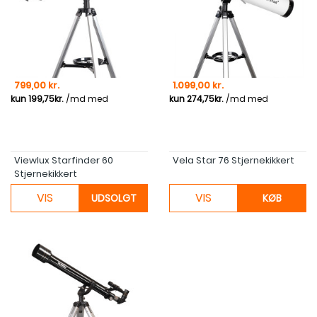
Pris
Pris
799,00 kr.
1.099,00 kr.
Viewlux Starfinder 60
Vela Star 76 Stjernekikkert
Stjernekikkert
VIS
VIS
UDSOLGT
KØB