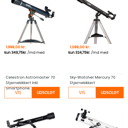
Pris
Pris
1.399,00 kr.
1.299,00 kr.
Celestron Astromaster 70
Sky-Watcher Mercury 70
Stjernekikkert Inkl.
Stjernekikkert
Smartphone...
VIS
VIS
UDSOLGT
UDSOLGT