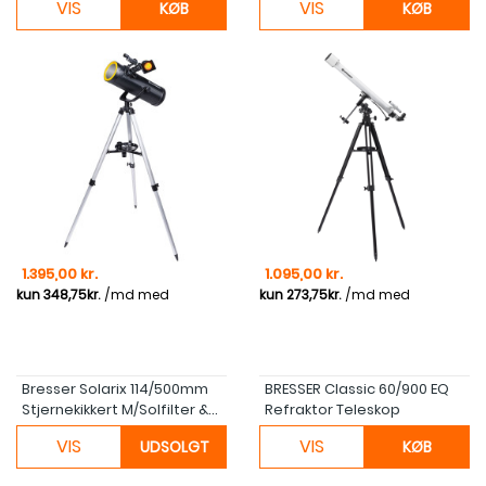
VIS
VIS
KØB
KØB
Pris
Pris
1.395,00 kr.
1.095,00 kr.
Bresser Solarix 114/500mm
BRESSER Classic 60/900 EQ
Stjernekikkert M/Solfilter &...
Refraktor Teleskop
VIS
VIS
UDSOLGT
KØB