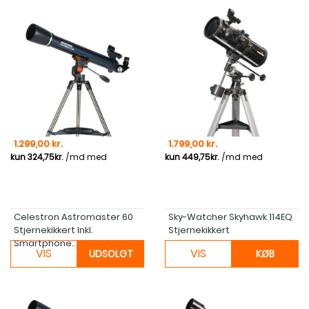
Pris
Pris
1.299,00 kr.
1.799,00 kr.
Celestron Astromaster 60
Sky-Watcher Skyhawk 114EQ
Stjernekikkert Inkl.
Stjernekikkert
Smartphone...
VIS
VIS
UDSOLGT
KØB