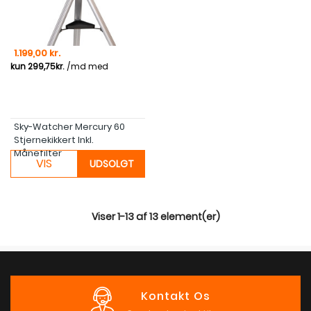
Pris
1.199,00 kr.
Sky-Watcher Mercury 60
Stjernekikkert Inkl.
Månefilter
VIS
UDSOLGT
Viser 1-13 af 13 element(er)
Kontakt Os