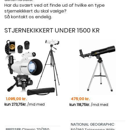
Har du svært ved at finde ud af hvilke en type
stjernekikkert du skal vælge?
Så kontakt os endelig.
STJERNEKIKKERT UNDER 1500 KR
Pris
Pris
1.095,00 kr.
475,00 kr.
NATIONAL GEOGRAPHIC
BRESSER Classic 70/350
50/360 Telescope With