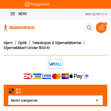
Prisgaranti
Kategori
Hurtig levering
MENU
MIN KONTO
100 dages returret
0
Hjem
Optik
Teleskoper & Stjernekikkerter
Stjernekikkert Under 1500 Kr

Bedst sælgende