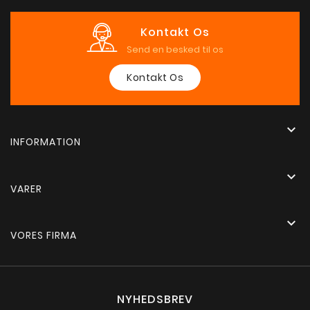
Kontakt Os
Send en besked til os
Kontakt Os

INFORMATION

VARER

VORES FIRMA
NYHEDSBREV