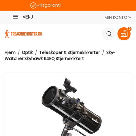
Prisgaranti
Kategori
Hurtig levering
MENU
MIN KONTO
100 dages returret
0
Hjem
Optik
Teleskoper & Stjernekikkerter
Sky-
Watcher Skyhawk 114EQ Stjernekikkert