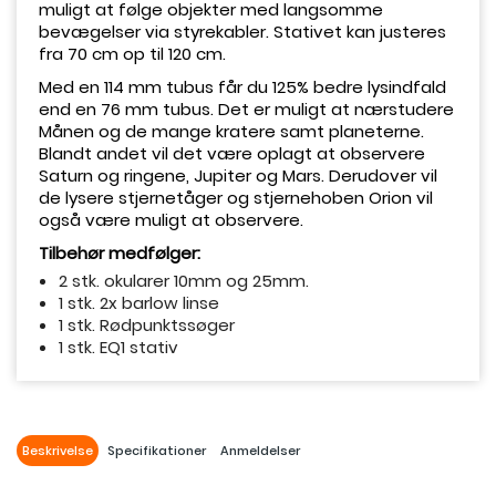
muligt at følge objekter med langsomme
bevægelser via styrekabler. Stativet kan justeres
fra 70 cm op til 120 cm.
Med en 114 mm tubus får du 125% bedre lysindfald
end en 76 mm tubus. Det er muligt at nærstudere
Månen og de mange kratere samt planeterne.
Blandt andet vil det være oplagt at observere
Saturn og ringene, Jupiter og Mars. Derudover vil
de lysere stjernetåger og stjernehoben Orion vil
også være muligt at observere.
Tilbehør medfølger:
2 stk. okularer 10mm og 25mm.
1 stk. 2x barlow linse
1 stk. Rødpunktssøger
1 stk. EQ1 stativ
Beskrivelse
Specifikationer
Anmeldelser