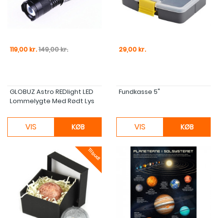
Pris
Normal pris
Pris
119,00 kr.
149,00 kr.
29,00 kr.
GLOBUZ Astro REDlight LED
Fundkasse 5"
Lommelygte Med Rødt Lys
VIS
VIS
KØB
KØB
Tilbud!