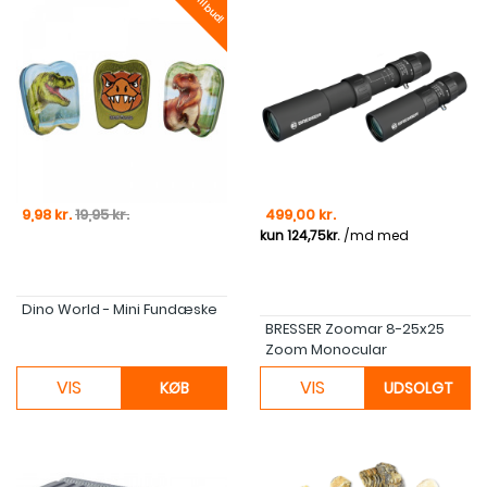
Tilbud!
Pris
Normal pris
Pris
9,98 kr.
19,95 kr.
499,00 kr.
Dino World - Mini Fundæske
BRESSER Zoomar 8-25x25
Zoom Monocular
VIS
VIS
KØB
UDSOLGT