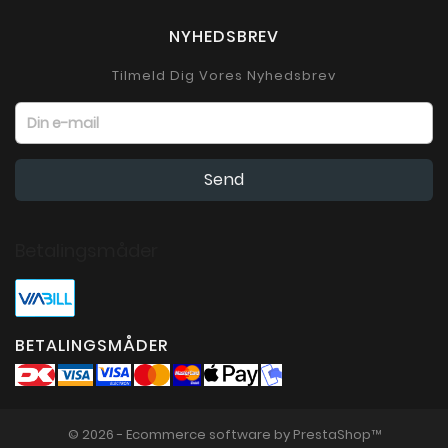
NYHEDSBREV
Tilmeld Dig Vores Nyhedsbrev
Betalingsmåder
BETALINGSMÅDER
© 2026 - Ecommerce software by PrestaShop™