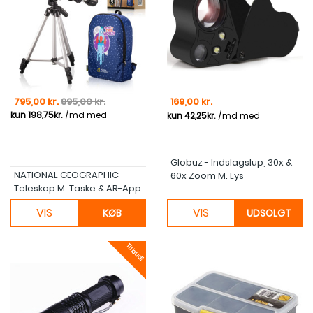
Pris
Normal pris
Pris
795,00 kr.
895,00 kr.
169,00 kr.
Globuz - Indslagslup, 30x &
NATIONAL GEOGRAPHIC
60x Zoom M. Lys
Teleskop M. Taske & AR-App
VIS
VIS
KØB
UDSOLGT
Tilbud!