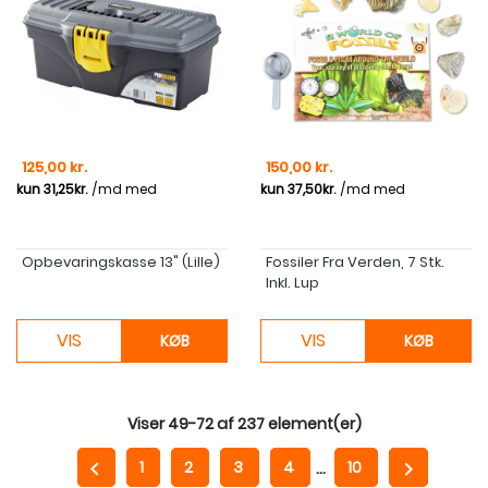
Pris
Pris
125,00 kr.
150,00 kr.
Opbevaringskasse 13" (lille)
Fossiler Fra Verden, 7 Stk.
Inkl. Lup
VIS
VIS
KØB
KØB
Viser 49-72 af 237 element(er)


1
2
3
4
…
10