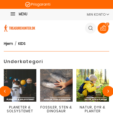
Prisgaranti
Kategori
Hurtig levering
MENU
MIN KONTO
100 dages returret
0
Hjem
KIDS
Underkategori
PLANETER &
FOSSILER, STEN &
NATUR, DYR &
SOLSYSTEMET
DINOSAUR
PLANTER