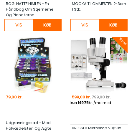
BOG: NATTE HIMLEN - En
MOOKAIT LOMMESTEN 2-3cm
Håndbog Om Stjernerne
1 Stk.
Og Planeterne
VIS
VIS
KØB
KØB
Tilbud!
Pris
Pris
Normal pris
79,00 kr.
599,00 kr.
799,00 kr.
Udgravningssæt - Med
BRESSER Mikroskop 20/50x -
Halvædelsten Og Ægte