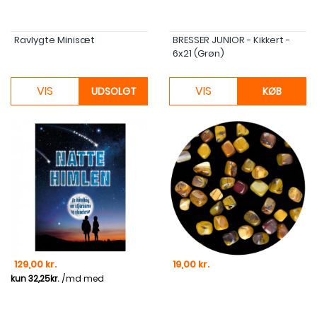
Ravlygte Minisæt
BRESSER JUNIOR - Kikkert -
6x21 (Grøn)
VIS
VIS
UDSOLGT
KØB
Pris
Pris
129,00 kr.
19,00 kr.