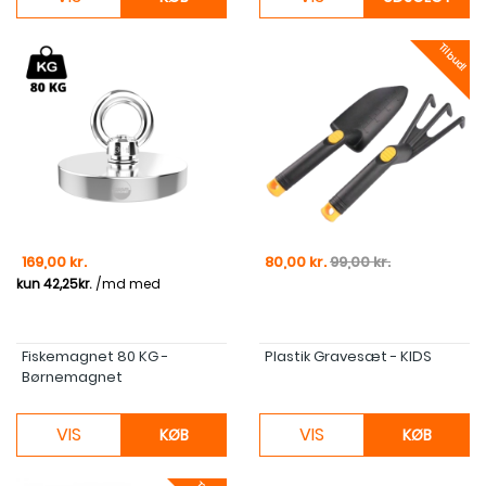
Tilbud!
Pris
Pris
Normal pris
169,00 kr.
80,00 kr.
99,00 kr.
Fiskemagnet 80 KG -
Plastik Gravesæt - KIDS
Børnemagnet
VIS
VIS
KØB
KØB