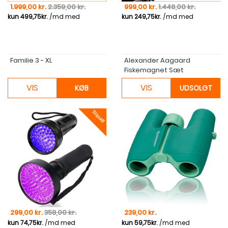
Pris
Normal pris
Pris
Normal pris
1.999,00 kr.
2.359,00 kr.
999,00 kr.
1.448,00 kr.
Familie 3 - XL
Alexander Aagaard
Fiskemagnet Sæt
VIS
VIS
KØB
UDSOLGT
Tilbud!
Pris
Normal pris
Pris
299,00 kr.
358,00 kr.
239,00 kr.