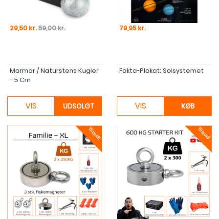
Pris
Normal pris
Pris
29,50 kr.
59,00 kr.
79,95 kr.
Marmor / Naturstens Kugler
Fakta-Plakat: Solsystemet
- 5 Cm
VIS
VIS
UDSOLGT
KØB
Tilbud!
Tilbud!