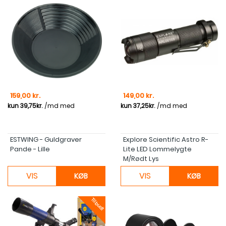
Pris
Pris
159,00 kr.
149,00 kr.
ESTWING - Guldgraver
Explore Scientific Astro R-
Pande - Lille
Lite LED Lommelygte
M/rødt Lys
VIS
VIS
KØB
KØB
Tilbud!