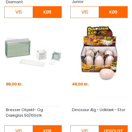
Junior
Diamant
VIS
VIS
KØB
KØB
Pris
Pris
99,00 kr.
49,00 kr.
Bresser Objekt- Og
Dinosaur Æg - Udklæk - Stor
Dækglas 50/100stk
VIS
VIS
KØB
UDSOLGT