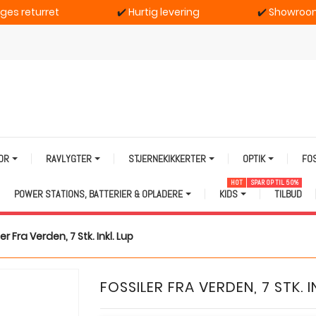
ages returret
✔️
Hurtig levering
✔️
Showroom
TOR
RAVLYGTER
STJERNEKIKKERTER
OPTIK
FO
HOT
SPAR OP TIL 50%
POWER STATIONS, BATTERIER & OPLADERE
KIDS
TILBUD
er Fra Verden, 7 Stk. Inkl. Lup
FOSSILER FRA VERDEN, 7 STK. I