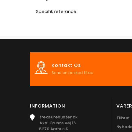
Specifik referance
Kontakt Os
Send en besked til os
INFORMATION
VARER
treasurehunter.dk
Tilbud
Axel Gruhns vej 16
Nyhed
8270 Aarhus S