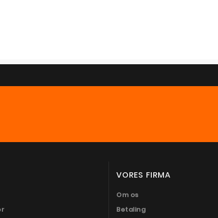
VORES FIRMA
Om os
er
Betaling