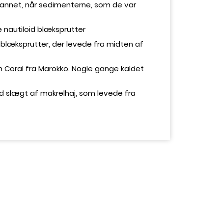
v dannet, når sedimenterne, som de var
e nautiloid blæksprutter
 blæksprutter, der levede fra midten af
rn Coral fra Marokko. Nogle gange kaldet
ød slægt af makrelhaj, som levede fra