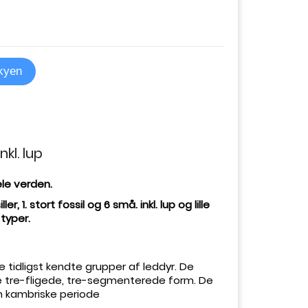
skyen
nkl. lup
ele verden.
r, 1. stort fossil og 6 små. inkl. lup og lille
typer.
 ​​de tidligst kendte grupper af leddyr. De
e tre-fligede, tre-segmenterede form. De
en kambriske periode