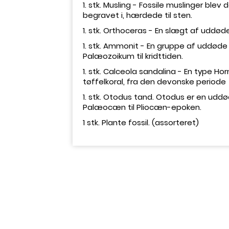
1. stk. Musling - Fossile muslinger ble
begravet i, hærdede til sten.
1. stk. Orthoceras - En slægt af uddød
1. stk. Ammonit - En gruppe af uddøde
Palæozoikum til kridttiden.
1. stk. Calceola sandalina - En type Ho
tøffelkoral, fra den devonske periode
1. stk. Otodus tand. Otodus er en udd
Palæocæn til Pliocæn-epoken.
1 stk. Plante fossil. (assorteret)