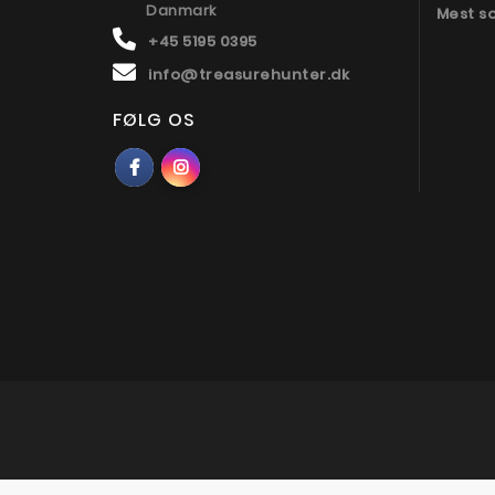
Danmark
Mest s
+45 5195 0395
info@treasurehunter.dk
FØLG OS