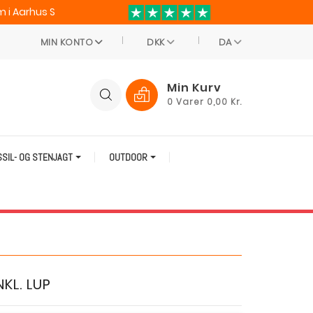
 i Aarhus S
MIN KONTO
DKK
DA
Min Kurv
0
Varer
0,00 Kr.
SSIL- OG STENJAGT
OUTDOOR
NKL. LUP