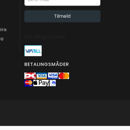
itik
Betalingsmåder
ng
BETALINGSMÅDER