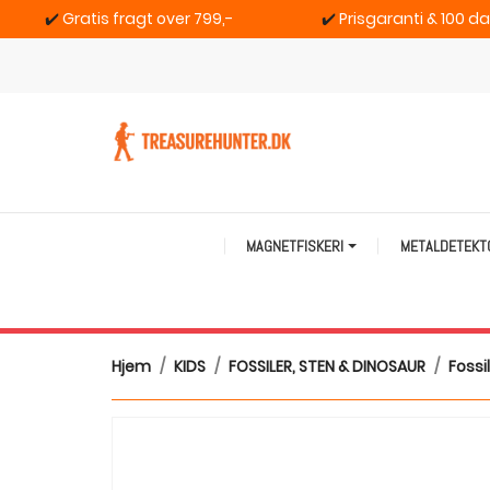
✔️
Gratis fragt over 799,-
✔️
Prisgaranti & 100 d
MAGNETFISKERI
METALDETEK
Hjem
KIDS
FOSSILER, STEN & DINOSAUR
Fossil