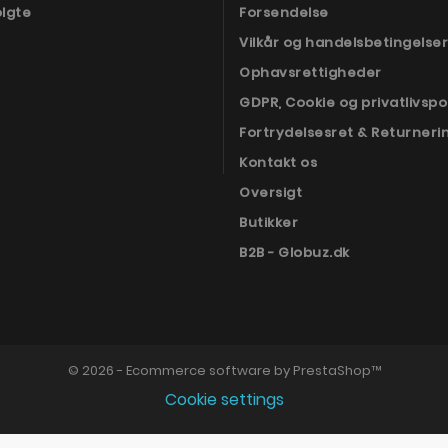
olgte
Forsendelse
Vilkår og handelsbetingelser
Ophavsrettigheder
GDPR, Cookie og privatlivspol
Fortrydelsesret & Returneri
Kontakt os
Oversigt
Butikker
B2B - Globuz.dk
© 2026 - Ecommerce software by PrestaShop™
Cookie settings