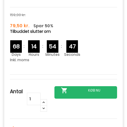
159,00 kr.
79,50 kr.
Spar 50%
Tilbuddet slutter om
6
8
1
4
5
4
4
7
:
:
:
Days
Hours
Minutes
Seconds
Inkl. moms

KØB NU
Antal
-
+