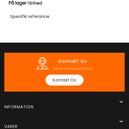
På lager
1 Enhed
Specifik referance
Kontakt Os
Send en besked til os
Kontakt Os

INFORMATION

VARER