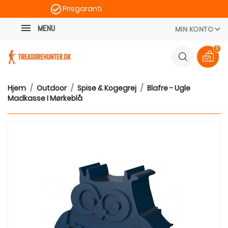
Prisgaranti
Kategori
Hurtig levering
MENU
MIN KONTO
100 dages returret
0
Hjem
Outdoor
Spise & Kogegrej
Blafre - Ugle
Madkasse I Mørkeblå