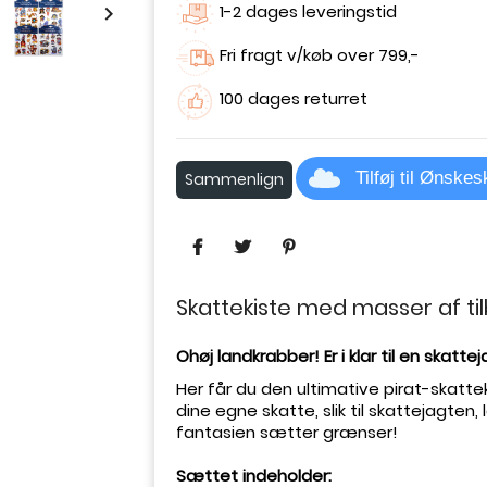
1-2 dages leveringstid

Fri fragt v/køb over 799,-
100 dages returret
Tilføj til Ønske
Sammenlign
Skattekiste med masser af ti
Ohøj landkrabber! Er i klar til en skatte
Her får du den ultimative pirat-skatte
dine egne skatte, slik til skattejagten
fantasien sætter grænser!
Sættet indeholder: