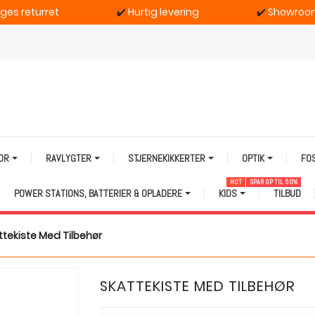
ages returret
✔️
Hurtig levering
✔️
Showroom
TOR
RAVLYGTER
STJERNEKIKKERTER
OPTIK
FO
HOT
SPAR OP TIL 50%
POWER STATIONS, BATTERIER & OPLADERE
KIDS
TILBUD
ttekiste Med Tilbehør
SKATTEKISTE MED TILBEHØR