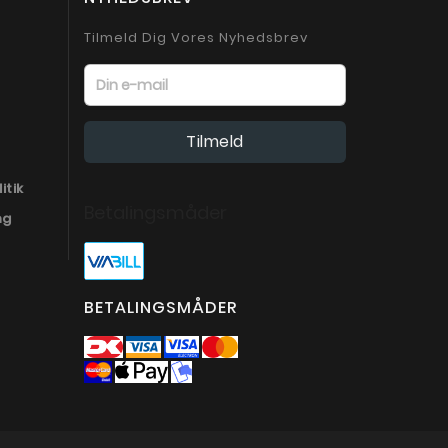
Tilmeld Dig Vores Nyhedsbrev
itik
Betalingsmåder
ng
BETALINGSMÅDER