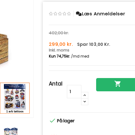
Læs Anmeldelser
402,00 kr.
299,00 kr.
Spar 103,00 Kr.
Inkl. moms
Antal

-
+

På lager