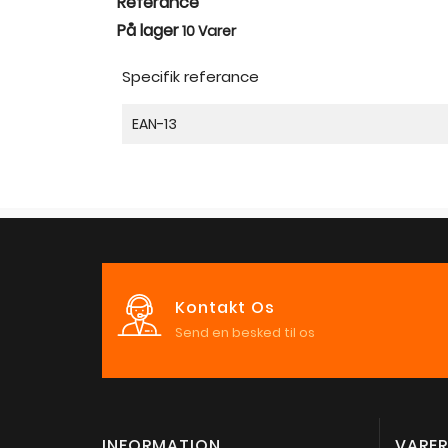
Referance
På lager
10 Varer
Specifik referance
EAN-13
Kontakt Os
Send en besked til os
INFORMATION
VARER