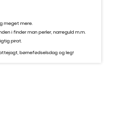
 og meget mere.
den i finder man perler, narreguld m.m.
gtig pirat.
 skattejagt, børnefødselsdag og leg!