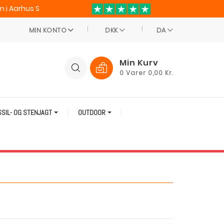
 i Aarhus S
MIN KONTO
DKK
DA
Min Kurv
0
Varer
0,00 Kr.
SSIL- OG STENJAGT
OUTDOOR