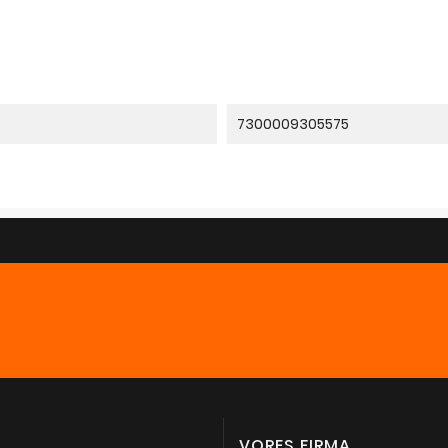
7300009305575
VORES FIRMA