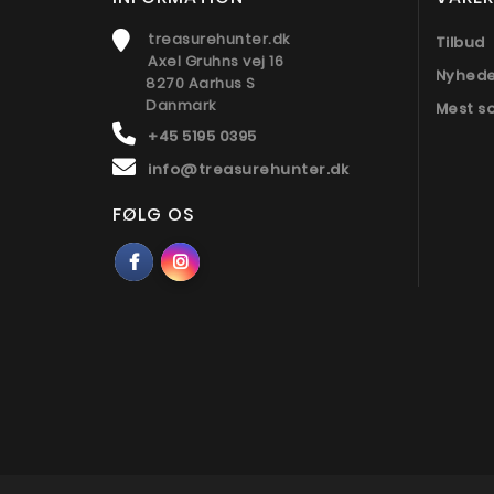
treasurehunter.dk
Tilbud
Axel Gruhns vej 16
Nyhed
8270 Aarhus S
Danmark
Mest s
+45 5195 0395
info@treasurehunter.dk
FØLG OS