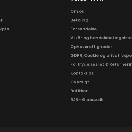
Om os
er
Betaling
olgte
Forsendelse
Vilkår og handelsbetingelser
Ophavsrettigheder
GDPR, Cookie og privatlivspol
Fortrydelsesret & Returneri
Kontakt os
Oversigt
Butikker
B2B - Globuz.dk