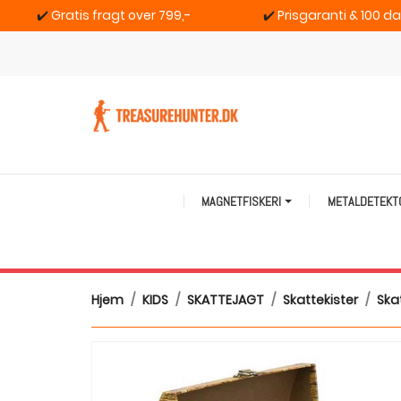
✔️
Gratis fragt over 799,-
✔️
Prisgaranti & 100 d
MAGNETFISKERI
METALDETEK
Hjem
KIDS
SKATTEJAGT
Skattekister
Ska