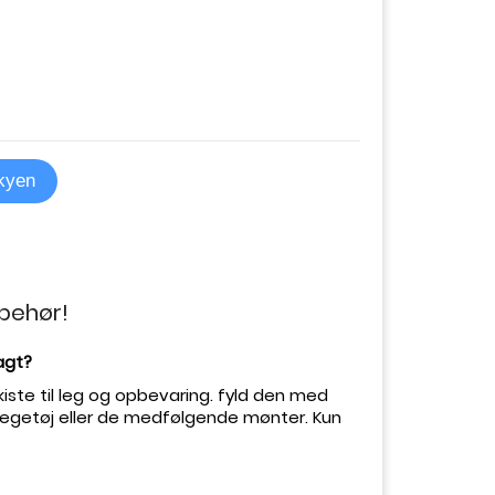
skyen
lbehør!
jagt?
kiste til leg og opbevaring. fyld den med
, legetøj eller de medfølgende mønter. Kun