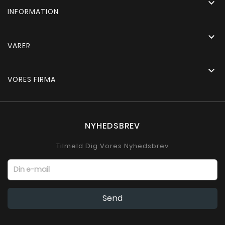

INFORMATION

VARER

VORES FIRMA
NYHEDSBREV
Tilmeld Dig Vores Nyhedsbrev