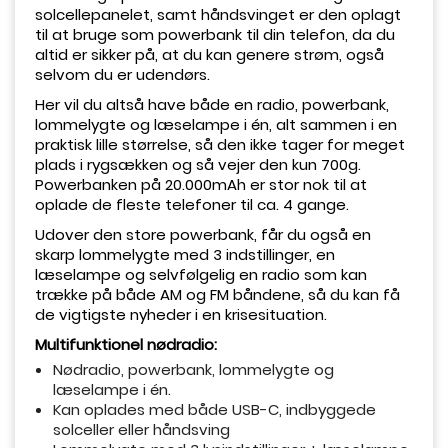
solcellepanelet, samt håndsvinget er den oplagt
til at bruge som powerbank til din telefon, da du
altid er sikker på, at du kan genere strøm, også
selvom du er udendørs.
Her vil du altså have både en radio, powerbank,
lommelygte og læselampe i én, alt sammen i en
praktisk lille størrelse, så den ikke tager for meget
plads i rygsækken og så vejer den kun 700g.
Powerbanken på 20.000mAh er stor nok til at
oplade de fleste telefoner til ca. 4 gange.
Udover den store powerbank, får du også en
skarp lommelygte med 3 indstillinger, en
læselampe og selvfølgelig en radio som kan
trække på både AM og FM båndene, så du kan få
de vigtigste nyheder i en krisesituation.
Multifunktionel nødradio:
Nødradio, powerbank, lommelygte og
læselampe i én.
Kan oplades med både USB-C, indbyggede
solceller eller håndsving