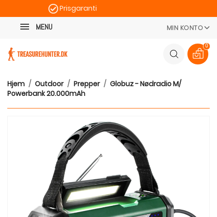
Prisgaranti
Kategori
Hurtig levering
MENU
MIN KONTO
100 dages returret
0
Hjem
Outdoor
Prepper
Globuz - Nødradio M/
Powerbank 20.000mAh