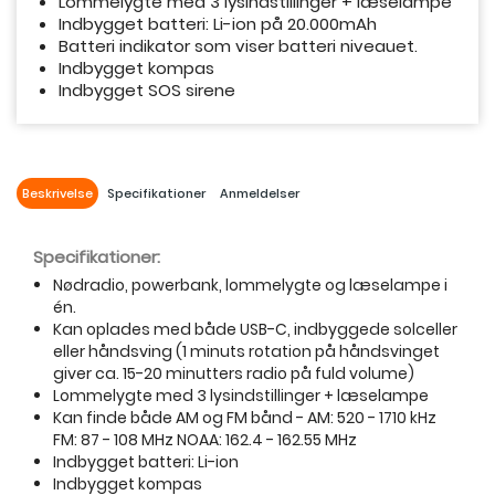
Lommelygte med 3 lysindstillinger + læselampe
Indbygget batteri: Li-ion på 20.000mAh
Batteri indikator som viser batteri niveauet.
Indbygget kompas
Indbygget SOS sirene
Beskrivelse
Specifikationer
Anmeldelser
Specifikationer:
Nødradio, powerbank, lommelygte og læselampe i
én.
Kan oplades med både USB-C, indbyggede solceller
eller håndsving (1 minuts rotation på håndsvinget
giver ca. 15-20 minutters radio på fuld volume)
Lommelygte med 3 lysindstillinger + læselampe
Kan finde både AM og FM bånd - AM: 520 - 1710 kHz
FM: 87 - 108 MHz NOAA: 162.4 - 162.55 MHz
Indbygget batteri: Li-ion
Indbygget kompas