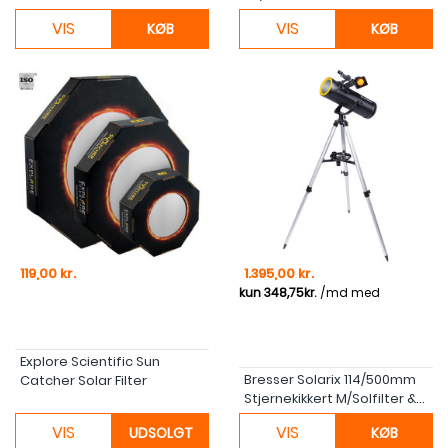
VIS
VIS
KØB
KØB
Pris
Pris
119,00 kr.
1.395,00 kr.
Explore Scientific Sun
Bresser Solarix 114/500mm
Catcher Solar Filter
Stjernekikkert M/Solfilter &...
VIS
VIS
UDSOLGT
KØB