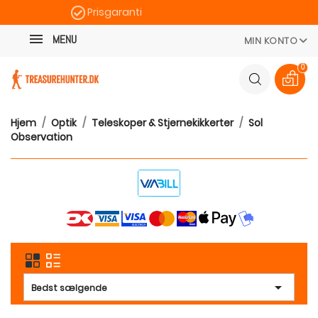
Prisgaranti
Kategori
Hurtig levering
MENU
MIN KONTO
100 dages returret
0
Hjem
Optik
Teleskoper & Stjernekikkerter
Sol
Observation

Bedst sælgende