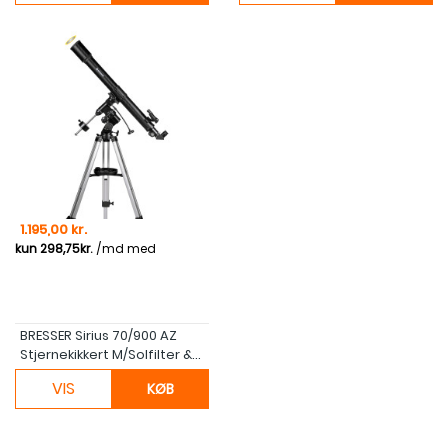
Pris
1.195,00 kr.
BRESSER Sirius 70/900 AZ
Stjernekikkert M/Solfilter &...
VIS
KØB