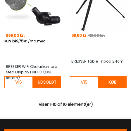
Pris
Pris
Normal pris
999,00 kr.
59,50 kr.
119,00 kr.
BRESSER Table Tripod 24cm
BRESSER WiFi Okularkamera
Med Display Full HD (Ø30-
65mm)
VIS
VIS
UDSOLGT
KØB
Viser 1-10 af 10 element(er)