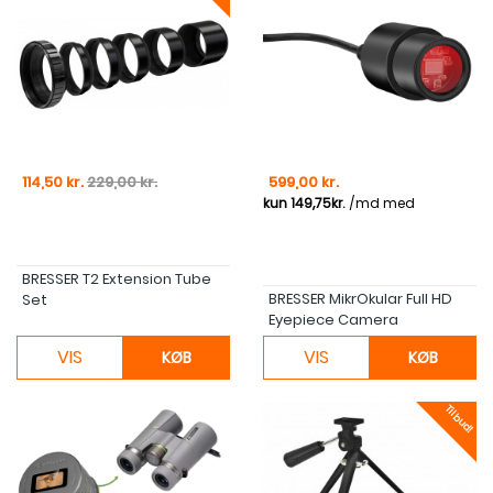
Pris
Normal pris
Pris
114,50 kr.
229,00 kr.
599,00 kr.
BRESSER T2 Extension Tube
BRESSER MikrOkular Full HD
Set
Eyepiece Camera
VIS
VIS
KØB
KØB
Tilbud!