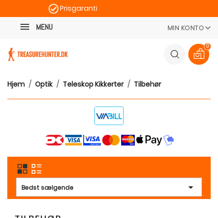
Prisgaranti
Kategori
Hurtig levering
MENU
MIN KONTO
100 dages returret
0
Hjem
Optik
Teleskop Kikkerter
Tilbehør

Bedst sælgende