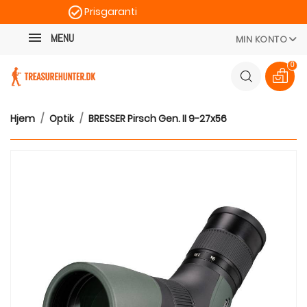
Prisgaranti
Kategori
Hurtig levering
MENU
MIN KONTO
100 dages returret
0
Hjem
Optik
BRESSER Pirsch Gen. II 9-27x56