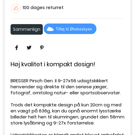
100 dages returret
Sammenlign
Tilføj til Ønskeskyen
Høj kvalitet i kompakt design!
BRESSER Pirsch Gen. II 9-27x56 udsigtskikkert
henvender sig direkte til den seriøse jæger,
fotograf, ornitolog natur- eller sportsobservatør.
Trods det kompakte design på kun 20cm og med
en vægt på 636g, kan du opnå enormt lysstærke
billeder helt hen til skumringen, grundet den 56mm
store lysåbning og 9-27x forstørrelse.
Udsigtskikkerten er blandt andet blevet anbefalet