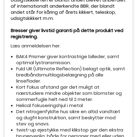
af internationalt anderkendte BBR, der blandt
andet står for kåring af årets kikkert, teleskop,
udsigtskikkert m.m.
Bresser giver livstid garanti på dette produkt ved
registrering.
Læs anmeldelsen her.
BAK4 Prismer giver kontrastrige billeder, samt
optimal lystransmission.
Fuld UR (Ultimate Reflection) belagt optik, samt
bredbåndsmultilagsbelægning på alle
linseflader.
Kort fokus afstand gør det muligt at
nærstudere mindre objekter som blomster og
sommerfugle helt ned til 2 meter.
Helical fokuseringshjul i metal
Det nitrogenfyldte hus sikre en altid vandtæt
og dugfri konstruktion, samt beskytter mod
støv og snavs.
twist-up øjestykke med klikstop gør den ekstra
brugervenlig, både for personer med eller uden