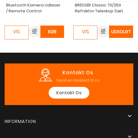
Bluetooth Kamera Udløser
BRESSER Classic 70/350
/ Remote Control
Refraktor Teleskop Sæt
VIS
VIS
KØB
UDSOLGT
Kontakt Os
Send en besked til os
Kontakt Os

INFORMATION
