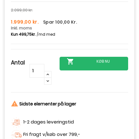
2.099,00 kr.
1.999,00 kr.
Spar 100,00 Kr.
Inkl. moms

KØB NU
Antal
-
+

Sidste elementer på lager
1-2 dages leveringstid
Fri fragt v/køb over 799,-