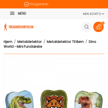
Prisgaranti
Kategori
Hurtig levering
MENU
MIN KONTO
100 dages returret
0
Hjem
Metaldetektor
Metaldetektor Til Børn
Dino
World - Mini Fundæske