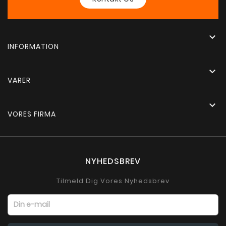

INFORMATION

VARER

VORES FIRMA
NYHEDSBREV
Tilmeld Dig Vores Nyhedsbrev