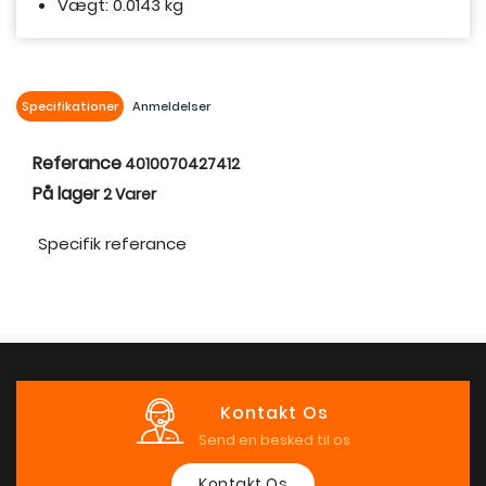
Vægt: 0.0143 kg
Specifikationer
Anmeldelser
Referance
4010070427412
På lager
2 Varer
Specifik referance
Kontakt Os
Send en besked til os
Kontakt Os