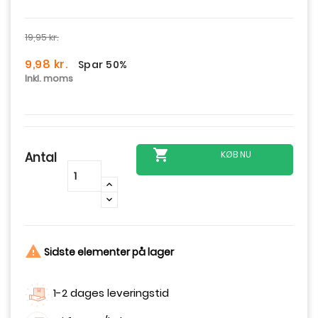
19,95 kr.
9,98 kr.
Spar 50%
Inkl. moms

KØB NU
Antal
-
+

Sidste elementer på lager
1-2 dages leveringstid