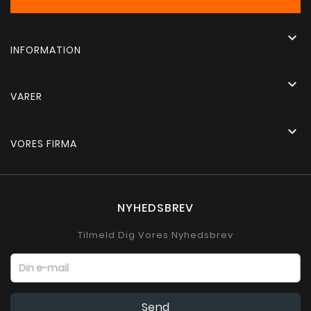

INFORMATION

VARER

VORES FIRMA
NYHEDSBREV
Tilmeld Dig Vores Nyhedsbrev