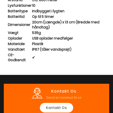
Lysfunktioner
10
Batteritype
Indbygget i lygten
Batteritid
Op til 5 timer
20cm (Længde) x 13 cm (Bredde med
Dimensioner
håndtag)
Vægt
535g
Oplader
USB oplader medfølger
Materiale
Plastik
Vandtæt
IP67 (tåler vandsprøjt)
CE-
✔
Godkendt
Kontakt Os
Send en besked til os
Kontakt Os