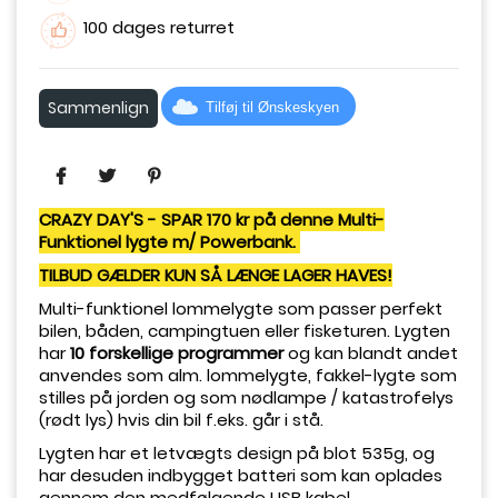
100 dages returret
Sammenlign
Tilføj til Ønskeskyen
CRAZY DAY'S - SPAR 170 kr på denne Multi-
Funktionel lygte m/ Powerbank.
TILBUD GÆLDER KUN SÅ LÆNGE LAGER HAVES!
Multi-funktionel lommelygte som passer perfekt
bilen, båden, campingtuen eller fisketuren. Lygten
har
10 forskellige programmer
og kan blandt andet
anvendes som alm. lommelygte, fakkel-lygte som
stilles på jorden og som nødlampe / katastrofelys
(rødt lys) hvis din bil f.eks. går i stå.
Lygten har et letvægts design på blot 535g, og
har desuden indbygget batteri som kan oplades
gennem den medfølgende USB kabel.