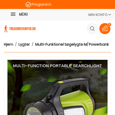
Prisgaranti
Kategori
Hurtig levering
MENU
MIN KONTO
100 dages returret
0
Hjem
Lygter
Multi-Funktionel Søgelygte M/ Powerbank