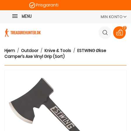
Prisgaranti
Kategori
Hurtig levering
MENU
MIN KONTO
100 dages returret
0
Hjem
Outdoor
Knive & Tools
ESTWING Økse
Camper’s Axe Vinyl Grip (Sort)