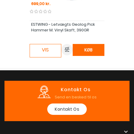
Pris
699,00 kr.
ESTWING - Letvægts Geolog Pick
Hammer M. Vinyl Skaft, 390GR
VIS
KØB
Kontakt Os
Send en besked til os
Kontakt Os
