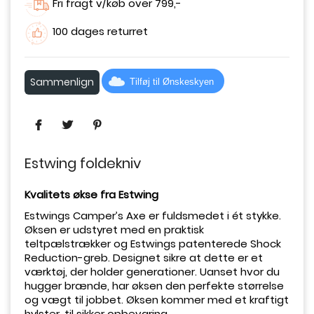
Fri fragt v/køb over 799,-
100 dages returret
Sammenlign
Tilføj til Ønskeskyen
Estwing foldekniv
Kvalitets økse fra Estwing
Estwings Camper’s Axe er fuldsmedet i ét stykke.
Øksen er udstyret med en praktisk
teltpælstrækker og Estwings patenterede Shock
Reduction-greb. Designet sikre at dette er et
værktøj, der holder generationer. Uanset hvor du
hugger brænde, har øksen den perfekte størrelse
og vægt til jobbet. Øksen kommer med et kraftigt
hylster, til sikker opbevaring.