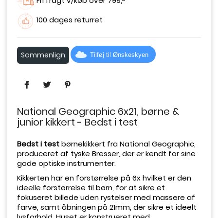
Fri fragt v/køb over 799,-
100 dages returret
Sammenlign
Tilføj til Ønskeskyen
National Geographic 6x21, børne &
junior kikkert - Bedst i test
Bedst i test
børnekikkert fra National Geographic,
produceret af tyske Bresser, der er kendt for sine
gode optiske instrumenter.
Kikkerten har en forstørrelse på 6x hvilket er den
ideelle forstørrelse til børn, for at sikre et
fokuseret billede uden rystelser med massere af
farve, samt å
bningen på 21mm, der sikre et ideelt
lysforhold. Huset er konstrueret med