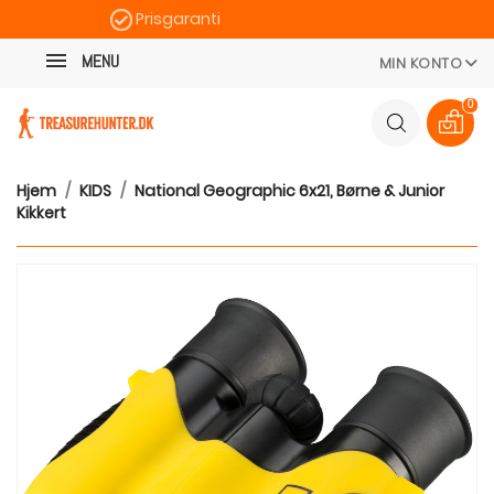
Prisgaranti
Kategori
Hurtig levering
MENU
MIN KONTO
100 dages returret
0
Hjem
KIDS
National Geographic 6x21, Børne & Junior
Kikkert