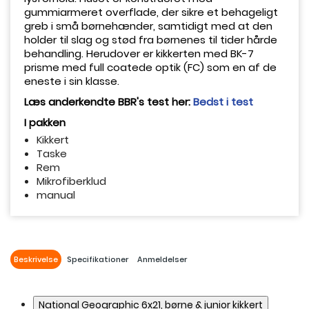
gummiarmeret overflade, der sikre et behageligt
greb i små børnehænder, samtidigt med at den
holder til slag og stød fra børnenes til tider hårde
behandling. Herudover er kikkerten med BK-7
prisme med full coatede optik (FC) som en af de
eneste i sin klasse.
Læs anderkendte BBR's test her:
Bedst i test
I pakken
Kikkert
Taske
Rem
Mikrofiberklud
manual
Beskrivelse
Specifikationer
Anmeldelser
National Geographic 6x21, børne & junior kikkert