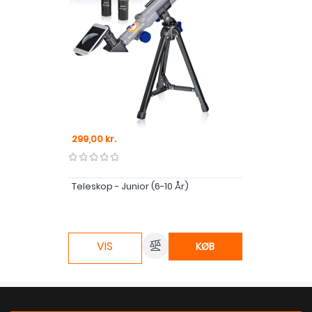
Pris
299,00 kr.
Teleskop - Junior (6-10 År)
VIS
KØB