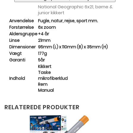
National Geographic 6x21, børne &
junior kikkert
Anvendelse
Fugle, natur, rejse, sport mm.
Forstørrelse
6x zoom
Aldersgruppe
+4 år
Linse
21mm
Dimensioner
95mm (L) x 110mm (B) x 35mm (H)
Vægt
177g
Garanti
5år
Kikkert
Taske
Indhold
mikrofiberklud
Rem
Manual
RELATEREDE PRODUKTER