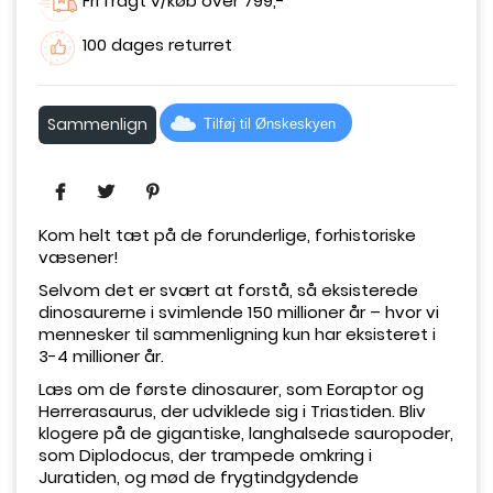
Fri fragt v/køb over 799,-
100 dages returret
Sammenlign
Tilføj til Ønskeskyen
Kom helt tæt på de forunderlige, forhistoriske
væsener!
Selvom det er svært at forstå, så eksisterede
dinosaurerne i svimlende 150 millioner år – hvor vi
mennesker til sammenligning kun har eksisteret i
3-4 millioner år.
Læs om de første dinosaurer, som Eoraptor og
Herrerasaurus, der udviklede sig i Triastiden. Bliv
klogere på de gigantiske, langhalsede sauropoder,
som Diplodocus, der trampede omkring i
Juratiden, og mød de frygtindgydende