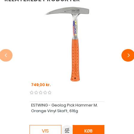
Pris
749,00 kr.
ESTWING - Geolog Pick Hammer M.
Orange Vinyl Skaft, 616g
VIS
KØB