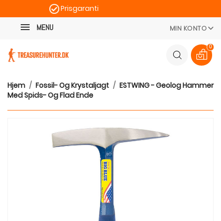
Prisgaranti
Kategori
Hurtig levering
MENU
MIN KONTO
100 dages returret
0
Hjem
Fossil- Og Krystaljagt
ESTWING - Geolog Hammer
Med Spids- Og Flad Ende