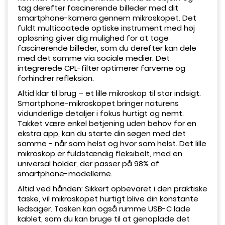
tag derefter fascinerende billeder med dit
smartphone-kamera gennem mikroskopet. Det
fuldt multicoatede optiske instrument med høj
opløsning giver dig mulighed for at tage
fascinerende billeder, som du derefter kan dele
med det samme via sociale medier. Det
integrerede CPL-filter optimerer farverne og
forhindrer refleksion.
Altid klar til brug – et lille mikroskop til stor indsigt.
Smartphone-mikroskopet bringer naturens
vidunderlige detaljer i fokus hurtigt og nemt.
Takket være enkel betjening uden behov for en
ekstra app, kan du starte din søgen med det
samme - når som helst og hvor som helst. Det lille
mikroskop er fuldstændig fleksibelt, med en
universal holder, der passer på 98% af
smartphone-modellerne.
Altid ved hånden: Sikkert opbevaret i den praktiske
taske, vil mikroskopet hurtigt blive din konstante
ledsager. Tasken kan også rumme USB-C lade
kablet, som du kan bruge til at genoplade det