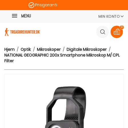
Prisgaranti
Kategori
Hurtig levering
MENU
MIN KONTO
100 dages returret
0
Hjem
Optik
Mikroskoper
Digitale Mikroskoper
NATIONAL GEOGRAPHIC 200x Smartphone Mikroskop M/ CPL
Filter