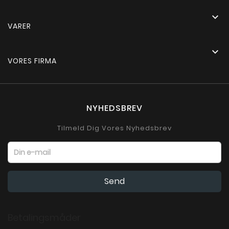

VARER

VORES FIRMA
NYHEDSBREV
Tilmeld Dig Vores Nyhedsbrev
Betalingsmåder