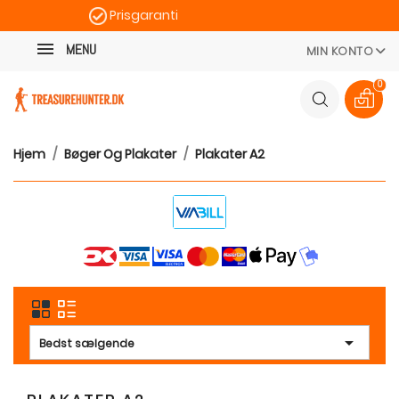
Prisgaranti
Kategori
Hurtig levering
MENU
MIN KONTO
100 dages returret
0
Hjem
Bøger Og Plakater
Plakater A2

Bedst sælgende