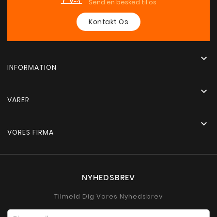
Send en besked til os
Kontakt Os

INFORMATION

VARER

VORES FIRMA
NYHEDSBREV
Tilmeld Dig Vores Nyhedsbrev