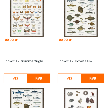
Pris
Pris
99,00 kr.
99,00 kr.
Plakat A2: Sommerfugle
Plakat A2: Havets Fisk
VIS
VIS
KØB
KØB