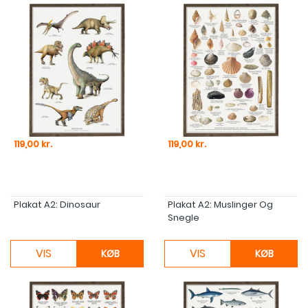
Pris
Pris
119,00 kr.
119,00 kr.
Plakat A2: Dinosaur
Plakat A2: Muslinger Og
Snegle
VIS
VIS
KØB
KØB