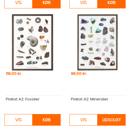
VIS
VIS
KØB
KØB
Pris
Pris
119,00 kr.
99,00 kr.
Plakat A2: Fossiler
Plakat A2: Mineraler
VIS
VIS
KØB
UDSOLGT