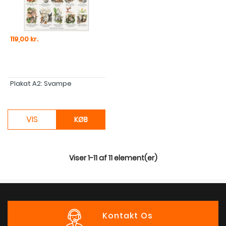
Pris
119,00 kr.
Plakat A2: Svampe
VIS
KØB
Viser 1-11 af 11 element(er)
Kontakt Os