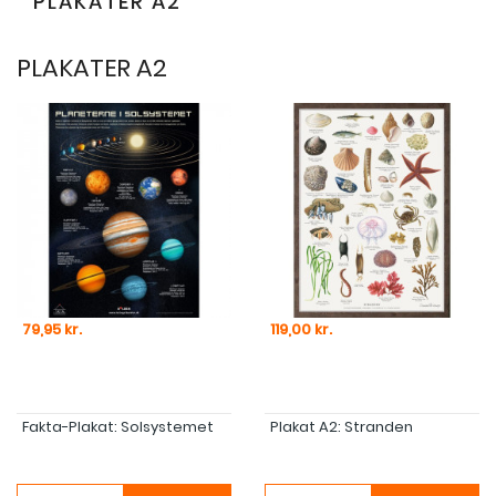
PLAKATER A2
PLAKATER A2
Pris
Pris
79,95 kr.
119,00 kr.
Fakta-Plakat: Solsystemet
Plakat A2: Stranden