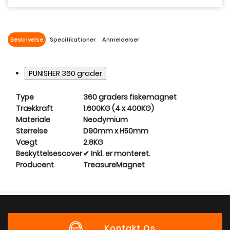
Beskrivelse
Specifikationer
Anmeldelser
PUNISHER 360 grader
Type
360 graders fiskemagnet
Trækkraft
1.600KG (4 x 400KG)
Materiale
Neodymium
Størrelse
D90mm x H50mm
Vægt
2.8KG
Beskyttelsescover
✔ Inkl. er monteret.
Producent
TreasureMagnet
Kontakt Os