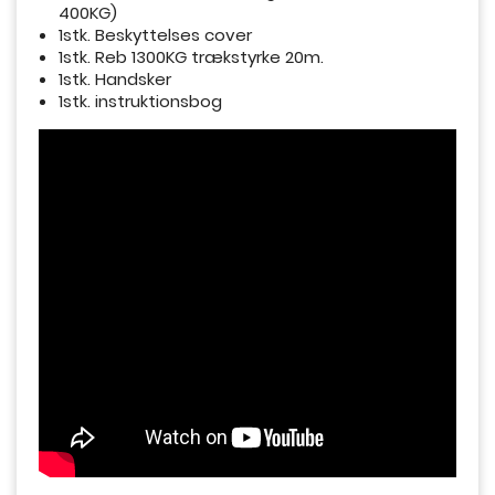
400KG)
1stk. Beskyttelses cover
1stk. Reb 1300KG trækstyrke 20m.
1stk. Handsker
1stk. instruktionsbog