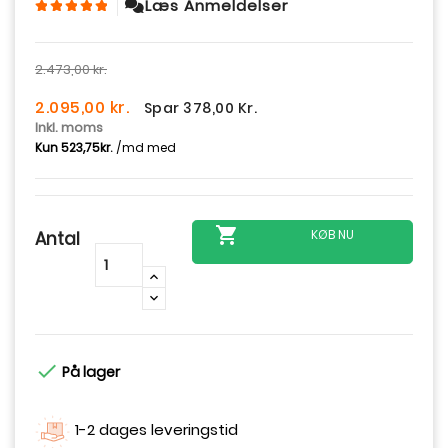
Læs Anmeldelser
2.473,00 kr.
2.095,00 kr.
Spar 378,00 Kr.
Inkl. moms

KØB NU
Antal
-
+

På lager
1-2 dages leveringstid